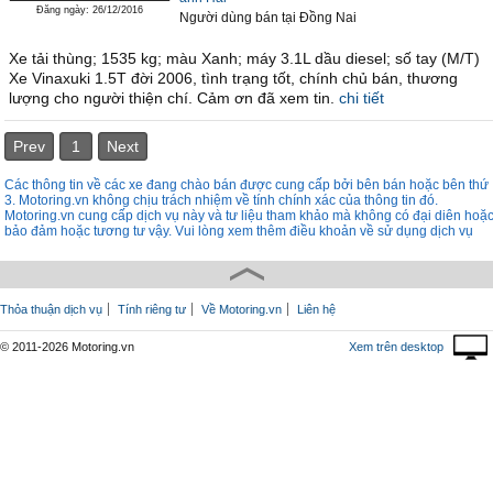
Đăng ngày: 26/12/2016
Người dùng bán
tại
Ðồng Nai
Xe tải thùng; 1535 kg; màu Xanh; máy 3.1L dầu diesel; số tay (M/T)
Xe Vinaxuki 1.5T đời 2006, tình trạng tốt, chính chủ bán, thương
lượng cho người thiện chí. Cảm ơn đã xem tin.
chi tiết
Prev
1
Next
Các thông tin về các xe đang chào bán được cung cấp bởi bên bán hoặc bên thứ
3. Motoring.vn không chịu trách nhiệm về tính chính xác của thông tin đó.
Motoring.vn cung cấp dịch vụ này và tư liệu tham khảo mà không có đại diên hoặ
bảo đảm hoặc tương tư vậy. Vui lòng xem thêm điều khoản về sử dụng dịch vụ
Thỏa thuận dịch vụ
Tính riêng tư
Về Motoring.vn
Liên hệ
© 2011-2026 Motoring.vn
Xem trên desktop