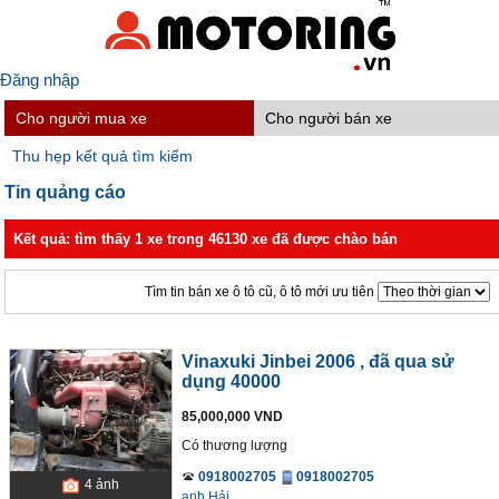
Đăng nhập
Cho người mua xe
Cho người bán xe
Thu hẹp kết quả tìm kiếm
Tin quảng cáo
Kết quả: tìm thấy 1 xe trong 46130 xe đã được chào bán
Tìm tin bán xe ô tô cũ, ô tô mới ưu tiên
Vinaxuki Jinbei 2006
, đã qua sử
dụng 40000
85,000,000 VND
Có thương lượng
0918002705
0918002705
4
ảnh
anh Hải