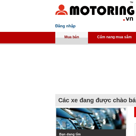
Đăng nhập
Mua bán
Cẩm nang mua sắm
Các xe đang được chào b
Bạn đang tìm