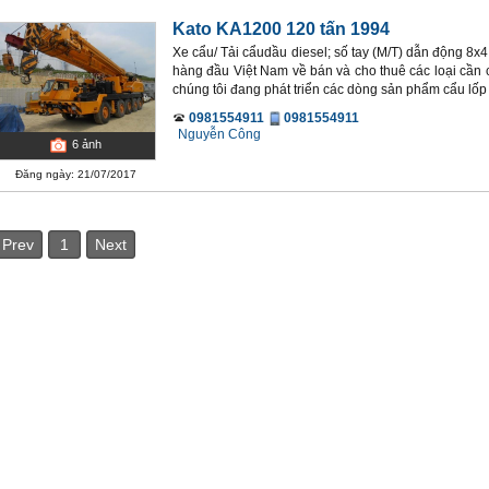
Kato KA1200 120 tấn 1994
Xe cẩu/ Tải cẩudầu diesel; số tay (M/T) dẫn động 8
hàng đầu Việt Nam về bán và cho thuê các loại cần 
chúng tôi đang phát triển các dòng sản phẩm cẩu lốp l
0981554911
0981554911
Nguyễn Công
6
ảnh
Đăng ngày: 21/07/2017
Prev
1
Next