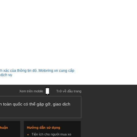
h xác của thông tin đó. Motoring.vn cung cấp
 dịch vụ
Xem trên mobile
Trở về đầu trang
n toàn quốc có thể gặp gỡ, giao dịch
thuận
Hướng dẫn sử dụng
Tiện ích cho người mua xe