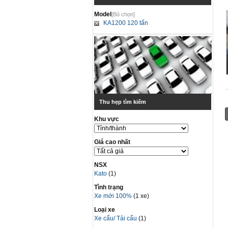
Model
[Bỏ chọn]
KA1200 120 tấn
Thu hẹp tìm kiếm
Khu vực
Giá cao nhất
NSX
Kato
(1)
Tình trạng
Xe mới 100%
(1 xe)
Loại xe
Xe cẩu/ Tải cẩu
(1)