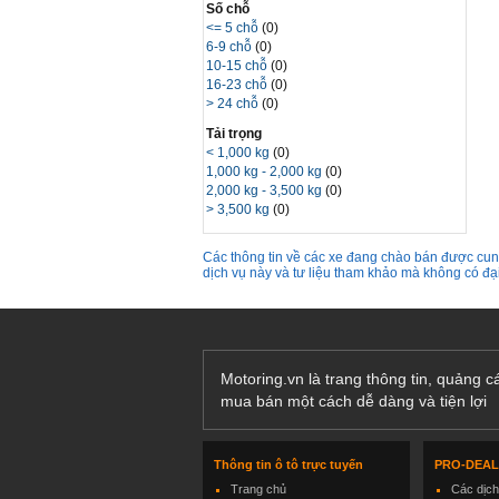
Số chỗ
<= 5 chỗ
(0)
6-9 chỗ
(0)
10-15 chỗ
(0)
16-23 chỗ
(0)
> 24 chỗ
(0)
Tải trọng
< 1,000 kg
(0)
1,000 kg - 2,000 kg
(0)
2,000 kg - 3,500 kg
(0)
> 3,500 kg
(0)
Các thông tin về các xe đang chào bán được cung
dịch vụ này và tư liệu tham khảo mà không có đ
Motoring.vn là trang thông tin, quảng 
mua bán một cách dễ dàng và tiện lợi
Thông tin ô tô trực tuyến
PRO-DEA
Trang chủ
Các dịc