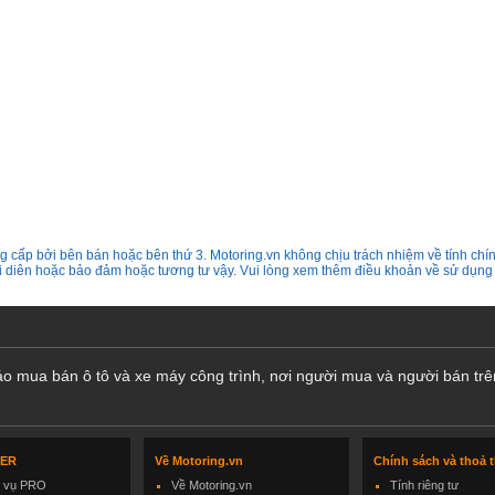
 cấp bởi bên bán hoặc bên thứ 3. Motoring.vn không chịu trách nhiệm về tính chín
ại diên hoặc bảo đảm hoặc tương tư vậy. Vui lòng xem thêm điều khoản về sử dụng
cáo mua bán ô tô và xe máy công trình, nơi người mua và người bán trê
LER
Về Motoring.vn
Chính sách và thoả 
h vụ PRO
Về Motoring.vn
Tính riêng tư