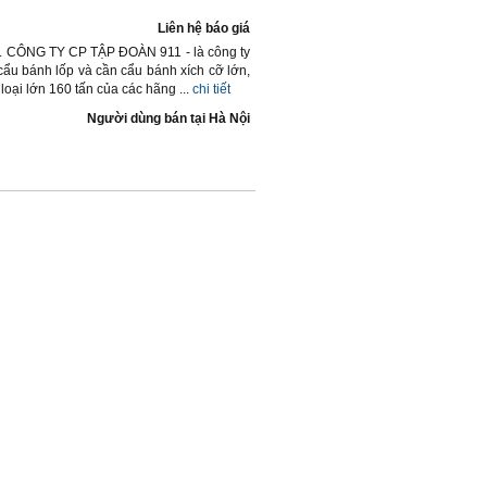
Liên hệ báo giá
x4. CÔNG TY CP TẬP ĐOÀN 911 - là công ty
cẩu bánh lốp và cần cẩu bánh xích cỡ lớn,
oại lớn 160 tấn của các hãng ...
chi tiết
Người dùng bán
tại
Hà Nội