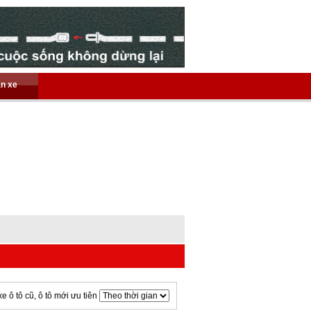
án xe
xe ô tô cũ, ô tô mới ưu tiên