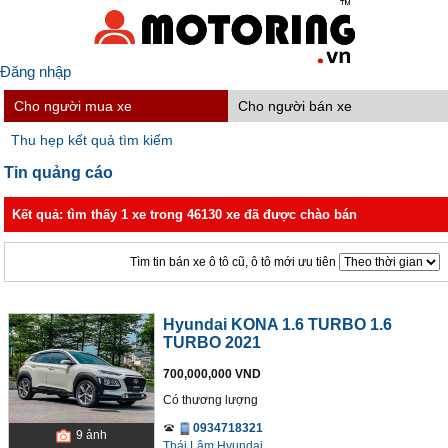
Đăng nhập
Cho người mua xe
Cho người bán xe
Thu hẹp kết quả tìm kiếm
Tin quảng cáo
Kết quả: tìm thấy 1 xe trong 46130 xe đã được chào bán
Tìm tin bán xe ô tô cũ, ô tô mới ưu tiên
Hyundai KONA 1.6 TURBO 1.6
TURBO 2021
700,000,000 VND
Có thương lượng
0934718321
9
ảnh
Thái Lâm Hyundai.