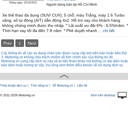
Đăng ngày: 02/10/2021
Người dùng bán
tại
Hồ Chí Minh
Xe thể thao đa dụng (SUV/ CUV); 5 chỗ; màu Trắng; máy 1.6 Turbo
xăng; số tự động (A/T) dẫn động 4x2. Hỗ trợ vay cho khách hàng
không chứng minh được thu nhập. * Lãi suất ưu đãi 6% - 6,5%/năm. *
Thời hạn vay tối đa đến 7-8 năm. * Phê duyệt nhanh ...
chi tiết
Prev
1
Next
Các thông tin về các xe đang chào bán được cung cấp bởi bên bán hoặc bên thứ
3. Motoring.vn không chịu trách nhiệm về tính chính xác của thông tin đó.
Motoring.vn cung cấp dịch vụ này và tư liệu tham khảo mà không có đại diên hoặ
bảo đảm hoặc tương tư vậy. Vui lòng xem thêm điều khoản về sử dụng dịch vụ
Thỏa thuận dịch vụ
Tính riêng tư
Về Motoring.vn
Liên hệ
© 2011-2026 Motoring.vn
Xem trên desktop