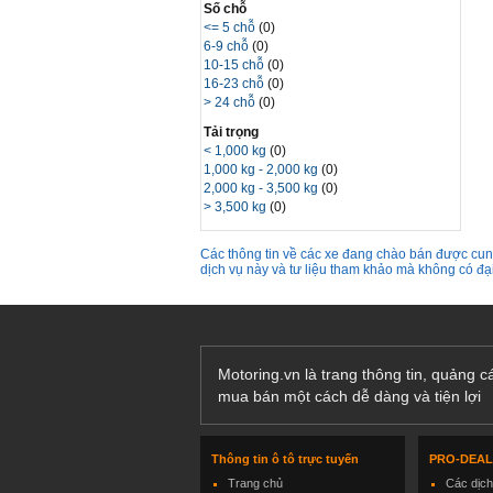
Số chỗ
<= 5 chỗ
(0)
6-9 chỗ
(0)
10-15 chỗ
(0)
16-23 chỗ
(0)
> 24 chỗ
(0)
Tải trọng
< 1,000 kg
(0)
1,000 kg - 2,000 kg
(0)
2,000 kg - 3,500 kg
(0)
> 3,500 kg
(0)
Các thông tin về các xe đang chào bán được cung
dịch vụ này và tư liệu tham khảo mà không có đ
Motoring.vn là trang thông tin, quảng 
mua bán một cách dễ dàng và tiện lợi
Thông tin ô tô trực tuyến
PRO-DEA
Trang chủ
Các dịc