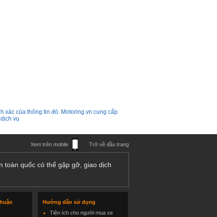
h xác của thông tin đó. Motoring.vn cung cấp
 dịch vụ
Xem trên mobile
Trở về đầu trang
n toàn quốc có thể gặp gỡ, giao dịch
thuận
Hướng dẫn sử dụng
Tiện ích cho người mua xe