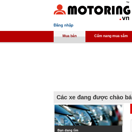
Đăng nhập
Mua bán
Cẩm nang mua sắm
Các xe đang được chào b
Bạn đang tìm