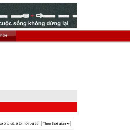
án xe
xe ô tô cũ, ô tô mới ưu tiên