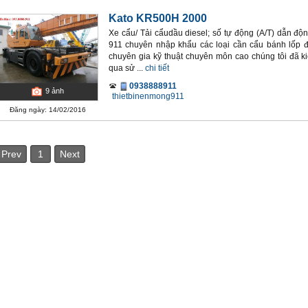
Kato KR500H 2000
Xe cẩu/ Tải cẩudầu diesel; số tự động (A/T) dẫn độ
911 chuyên nhập khẩu các loại cần cẩu bánh lốp 
chuyên gia kỹ thuật chuyên môn cao chúng tôi đã k
qua sử ...
chi tiết
0938888911
9
ảnh
thietbinenmong911
Đăng ngày: 14/02/2016
Prev
1
Next