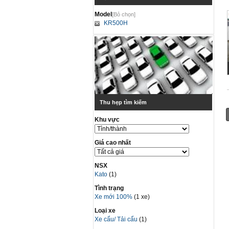
Model
[Bỏ chọn]
KR500H
Thu hẹp tìm kiếm
Khu vực
Giá cao nhất
NSX
Kato
(1)
Tình trạng
Xe mới 100%
(1 xe)
Loại xe
Xe cẩu/ Tải cẩu
(1)