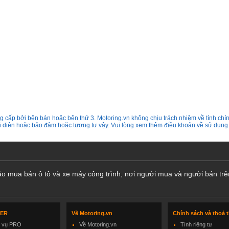
 cấp bởi bên bán hoặc bên thứ 3. Motoring.vn không chịu trách nhiệm về tính chín
ại diên hoặc bảo đảm hoặc tương tư vậy. Vui lòng xem thêm điều khoản về sử dụng
cáo mua bán ô tô và xe máy công trình, nơi người mua và người bán trê
LER
Về Motoring.vn
Chính sách và thoả 
h vụ PRO
Về Motoring.vn
Tính riêng tư