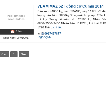
VEAM MAZ 52T động cơ Cumin 2014
Đầu kéo; 44000 kg; màu TRẮNG; máy 14.86L V8 dầu d
lượng bản thân : 9800kg Số người cho phép : 2 Tải 
, 2 trục Trọng tải toàn bộ : 24500 kg Nhãn đ
6800x2500x3400 Nhiên liệu : DIEZEL, khí thải EUR
1790 Thể ...
chi tiết
0
ảnh
0917427877
ngocvyktv
Đăng ngày: 09/01/2017
Prev
1
Next