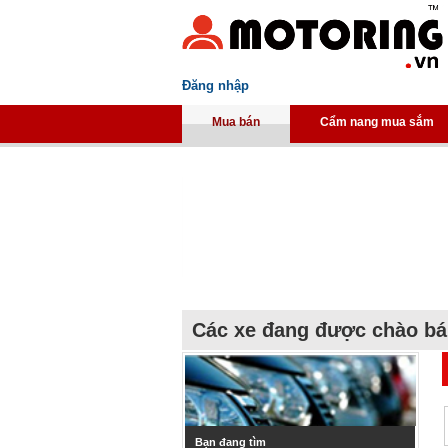
Đăng nhập
Mua bán
Cẩm nang mua sắm
Các xe đang được chào b
Bạn đang tìm