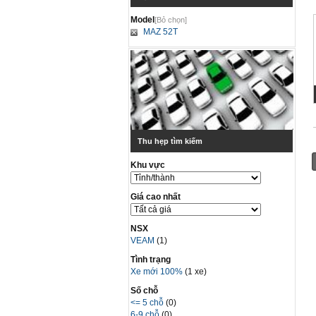
Model
[Bỏ chọn]
MAZ 52T
Thu hẹp tìm kiếm
Khu vực
Giá cao nhất
NSX
VEAM
(1)
Tình trạng
Xe mới 100%
(1 xe)
Số chỗ
<= 5 chỗ
(0)
6-9 chỗ
(0)