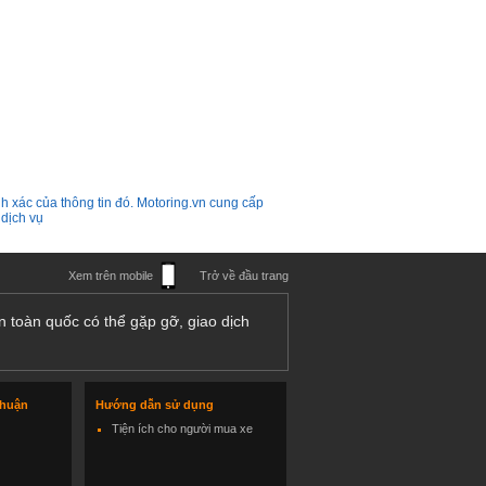
h xác của thông tin đó. Motoring.vn cung cấp
 dịch vụ
Xem trên mobile
Trở về đầu trang
n toàn quốc có thể gặp gỡ, giao dịch
thuận
Hướng dẫn sử dụng
Tiện ích cho người mua xe