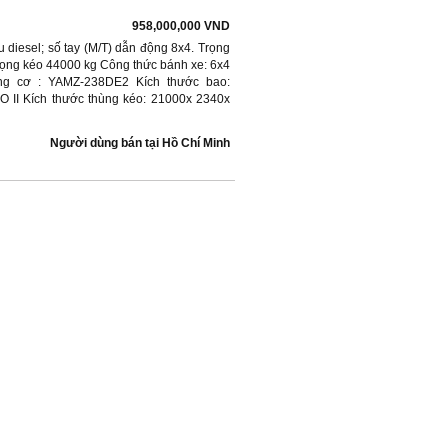
958,000,000 VND
iesel; số tay (M/T) dẫn động 8x4. Trọng
trọng kéo 44000 kg Công thức bánh xe: 6x4
ộng cơ : YAMZ-238DE2 Kích thước bao:
O II Kích thước thùng kéo: 21000x 2340x
Người dùng bán
tại
Hồ Chí Minh