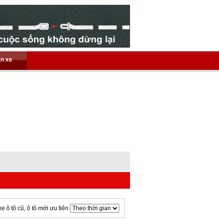
án xe
xe ô tô cũ, ô tô mới ưu tiên