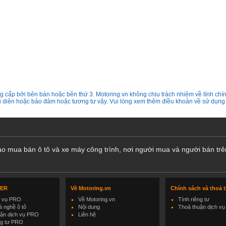
 cấp bởi bên bán hoặc bên thứ 3. Motoring.vn không chịu trách nhiệm về tính chín
ại diên hoặc bảo đảm hoặc tương tư vậy. Vui lòng xem thêm điều khoản về sử dụng
cáo mua bán ô tô và xe máy công trình, nơi người mua và người bán trê
LER
Về Motoring.vn
Chính sách và thoả 
h vụ PRO
Về Motoring.vn
Tính riêng tư
 nghề ô tô
Nội dung
Thoả thuận dịch vụ
uận dịch vụ PRO
Liên hệ
ng tư PRO