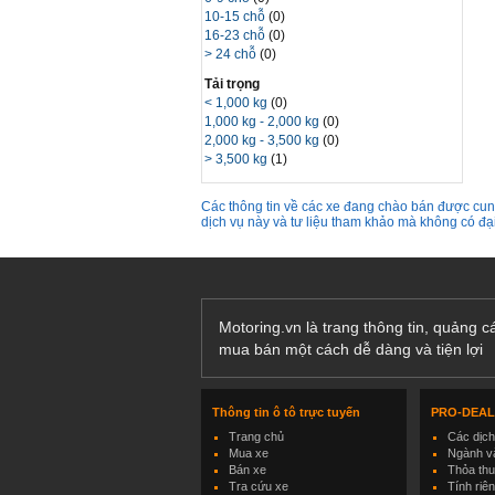
10-15 chỗ
(0)
16-23 chỗ
(0)
> 24 chỗ
(0)
Tải trọng
< 1,000 kg
(0)
1,000 kg - 2,000 kg
(0)
2,000 kg - 3,500 kg
(0)
> 3,500 kg
(1)
Các thông tin về các xe đang chào bán được cung
dịch vụ này và tư liệu tham khảo mà không có đ
Motoring.vn là trang thông tin, quảng 
mua bán một cách dễ dàng và tiện lợi
Thông tin ô tô trực tuyến
PRO-DEA
Trang chủ
Các dịc
Mua xe
Ngành và
Bán xe
Thỏa th
Tra cứu xe
Tính riê