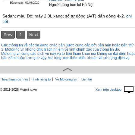
Đăng ngày: 06/03/2020
Người dùng bán
tại
Hà Nội
Sedan; màu Đỏ; máy 2.0L xăng; số tự động (A/T) dẫn động 4x2.
chi
tiết
Prev
1
Next
Các thông tin về các xe đang chào bán được cung cấp bởi bên bán hoặc bên thứ
3. Motoring.vn không chịu trách nhiệm về tính chính xác của thông tin đó.
Motoring.vn cung cấp dịch vụ này và tư liệu tham khảo mà không có đại diên hoặ
bảo đảm hoặc tương tư vậy. Vui lòng xem thêm điều khoản về sử dụng dịch vụ
Thỏa thuận dịch vụ
Tính riêng tư
Về Motoring.vn
Liên hệ
© 2011-2026 Motoring.vn
Xem trên desktop