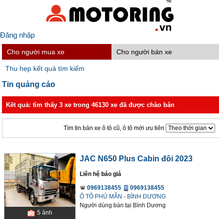
Đăng nhập
Cho người mua xe
Cho người bán xe
Thu hẹp kết quả tìm kiếm
Tin quảng cáo
Kết quả: tìm thấy 3 xe trong 46130 xe đã được chào bán
Tìm tin bán xe ô tô cũ, ô tô mới ưu tiên
JAC N650 Plus Cabin đôi 2023
Liên hệ báo giá
0969138455
0969138455
Ô TÔ PHÚ MẪN - BÌNH DƯƠNG
Người dùng bán
tại
Bình Dương
5
ảnh