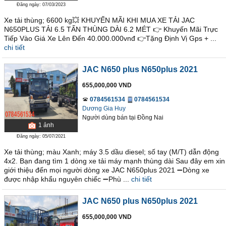
Đăng ngày: 07/03/2023
Xe tải thùng; 6600 kg💥 KHUYẾN MÃI KHI MUA XE TẢI JAC
N650PLUS TẢI 6.5 TẤN THÙNG DÀI 6.2 MÉT 👉 Khuyến Mãi Trực
Tiếp Vào Giá Xe Lên Đến 40.000.000vnđ 👉Tặng Định Vị Gps + ...
chi tiết
JAC N650 plus N650plus 2021
655,000,000 VND
0784561534
0784561534
Dương Gia Huy
Người dùng bán
tại
Ðồng Nai
1
ảnh
Đăng ngày: 05/07/2021
Xe tải thùng; màu Xanh; máy 3.5 dầu diesel; số tay (M/T) dẫn động
4x2. Bạn đang tìm 1 dòng xe tải máy mạnh thùng dài Sau đây em xin
giới thiệu đến mọi người dòng xe JAC N650plus 2021 ➖Dòng xe
được nhập khẩu nguyên chiếc ➖Phù ...
chi tiết
JAC N650 plus N650plus 2021
655,000,000 VND