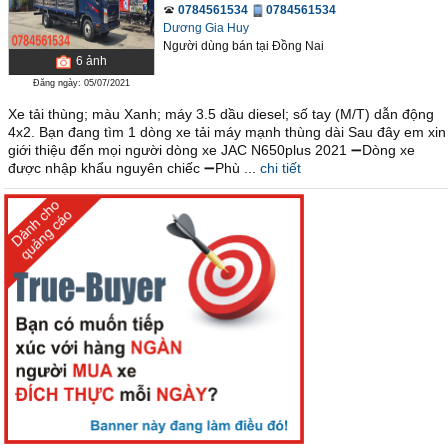
0784561534
0784561534
Dương Gia Huy
Người dùng bán
tại
Ðồng Nai
6
ảnh
Đăng ngày: 05/07/2021
Xe tải thùng; màu Xanh; máy 3.5 dầu diesel; số tay (M/T) dẫn động
4x2. Bạn đang tìm 1 dòng xe tải máy mạnh thùng dài Sau đây em xin
giới thiệu đến mọi người dòng xe JAC N650plus 2021 ➖Dòng xe
được nhập khẩu nguyên chiếc ➖Phù ...
chi tiết