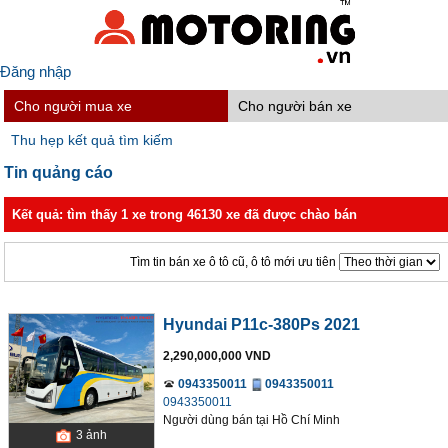
Đăng nhập
Cho người mua xe
Cho người bán xe
Thu hẹp kết quả tìm kiếm
Tin quảng cáo
Kết quả: tìm thấy 1 xe trong 46130 xe đã được chào bán
Tìm tin bán xe ô tô cũ, ô tô mới ưu tiên
Hyundai P11c-380Ps 2021
2,290,000,000 VND
0943350011
0943350011
0943350011
Người dùng bán
tại
Hồ Chí Minh
3
ảnh