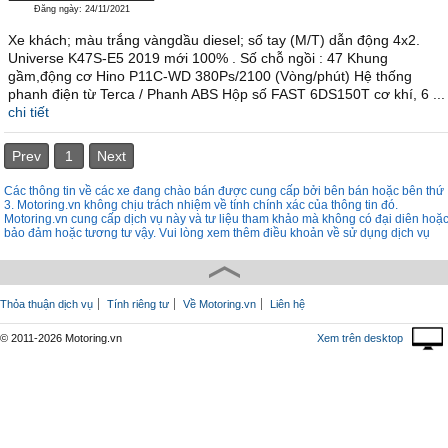
Đăng ngày: 24/11/2021
Xe khách; màu trắng vàngdầu diesel; số tay (M/T) dẫn động 4x2.
Universe K47S-E5 2019 mới 100% . Số chỗ ngồi : 47 Khung
gầm,động cơ Hino P11C-WD 380Ps/2100 (Vòng/phút) Hệ thống
phanh điện từ Terca / Phanh ABS Hộp số FAST 6DS150T cơ khí, 6 ...
chi tiết
Prev
1
Next
Các thông tin về các xe đang chào bán được cung cấp bởi bên bán hoặc bên thứ
3. Motoring.vn không chịu trách nhiệm về tính chính xác của thông tin đó.
Motoring.vn cung cấp dịch vụ này và tư liệu tham khảo mà không có đại diên hoặ
bảo đảm hoặc tương tư vậy. Vui lòng xem thêm điều khoản về sử dụng dịch vụ
Thỏa thuận dịch vụ
Tính riêng tư
Về Motoring.vn
Liên hệ
© 2011-2026 Motoring.vn
Xem trên desktop