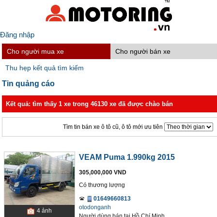
Đăng nhập
Cho người mua xe
Cho người bán xe
Thu hẹp kết quả tìm kiếm
Tin quảng cáo
Kết quả: tìm thấy 1 xe trong 46130 xe đã được chào bán
Tìm tin bán xe ô tô cũ, ô tô mới ưu tiên
VEAM Puma 1.990kg 2015
305,000,000 VND
Có thương lượng
01649660813
otodonganh
4
ảnh
Người dùng bán
tại
Hồ Chí Minh