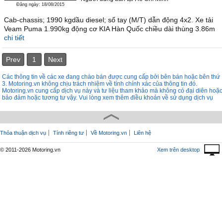
Đăng ngày: 18/08/2015
Cab-chassis; 1990 kgdầu diesel; số tay (M/T) dẫn động 4x2. Xe tải
Veam Puma 1.990kg động cơ KIA Hàn Quốc chiều dài thùng 3.86m
chi tiết
Prev
1
Next
Các thông tin về các xe đang chào bán được cung cấp bởi bên bán hoặc bên thứ
3. Motoring.vn không chịu trách nhiệm về tính chính xác của thông tin đó.
Motoring.vn cung cấp dịch vụ này và tư liệu tham khảo mà không có đại diên hoặ
bảo đảm hoặc tương tư vậy. Vui lòng xem thêm điều khoản về sử dụng dịch vụ
Thỏa thuận dịch vụ
Tính riêng tư
Về Motoring.vn
Liên hệ
© 2011-2026 Motoring.vn
Xem trên desktop