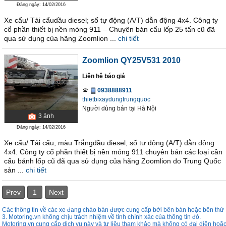
Đăng ngày: 14/02/2016
Xe cẩu/ Tải cẩudầu diesel; số tự động (A/T) dẫn động 4x4. Công ty
cổ phần thiết bị nền móng 911 – Chuyên bán cẩu lốp 25 tấn cũ đã
qua sử dụng của hãng Zoomlion ...
chi tiết
Zoomlion QY25V531 2010
Liên hệ báo giá
0938888911
thietbixaydungtrungquoc
Người dùng bán
tại
Hà Nội
3
ảnh
Đăng ngày: 14/02/2016
Xe cẩu/ Tải cẩu; màu Trắngdầu diesel; số tự động (A/T) dẫn động
4x4. Công ty cổ phần thiết bị nền móng 911 chuyên bán các loại cần
cẩu bánh lốp cũ đã qua sử dụng của hãng Zoomlion do Trung Quốc
sản ...
chi tiết
Prev
1
Next
Các thông tin về các xe đang chào bán được cung cấp bởi bên bán hoặc bên thứ
3. Motoring.vn không chịu trách nhiệm về tính chính xác của thông tin đó.
Motoring.vn cung cấp dịch vụ này và tư liệu tham khảo mà không có đại diên hoặ