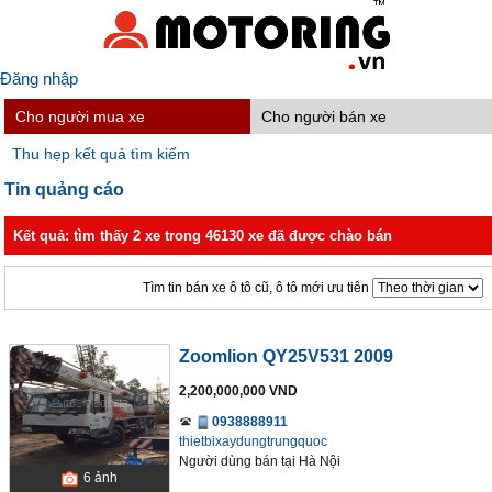
Đăng nhập
Cho người mua xe
Cho người bán xe
Thu hẹp kết quả tìm kiếm
Tin quảng cáo
Kết quả: tìm thấy 2 xe trong 46130 xe đã được chào bán
Tìm tin bán xe ô tô cũ, ô tô mới ưu tiên
Zoomlion QY25V531 2009
2,200,000,000 VND
0938888911
thietbixaydungtrungquoc
Người dùng bán
tại
Hà Nội
6
ảnh