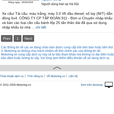
Đăng ngày: 16/04/2018
Người dùng bán
tại
Hà Nội
Xe cẩu/ Tải cẩu; màu trắng; máy 3.0 V6 dầu diesel; số tay (M/T) dẫn
động 6x4. CÔNG TY CP TẬP ĐOÀN 911 - Đơn vị Chuyên nhập khẩu
và bán các loại cần cẩu bánh lốp 25 tấn thân dài đã qua sử dụng
nhập khẩu từ nhà ...
chi tiết
Prev
1
Next
Các thông tin về các xe đang chào bán được cung cấp bởi bên bán hoặc bên thứ
3. Motoring.vn không chịu trách nhiệm về tính chính xác của thông tin đó.
Motoring.vn cung cấp dịch vụ này và tư liệu tham khảo mà không có đại diên hoặ
bảo đảm hoặc tương tư vậy. Vui lòng xem thêm điều khoản về sử dụng dịch vụ
Thỏa thuận dịch vụ
Tính riêng tư
Về Motoring.vn
Liên hệ
© 2011-2026 Motoring.vn
Xem trên desktop