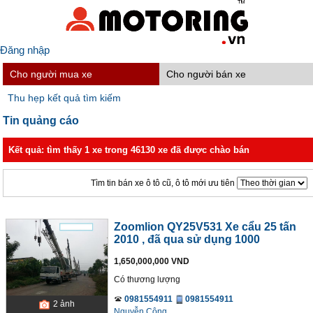
Đăng nhập
Cho người mua xe
Cho người bán xe
Thu hẹp kết quả tìm kiếm
Tin quảng cáo
Kết quả: tìm thấy 1 xe trong 46130 xe đã được chào bán
Tìm tin bán xe ô tô cũ, ô tô mới ưu tiên
Zoomlion QY25V531 Xe cẩu 25 tấn
2010
, đã qua sử dụng 1000
1,650,000,000 VND
Có thương lượng
0981554911
0981554911
2
ảnh
Nguyễn Công