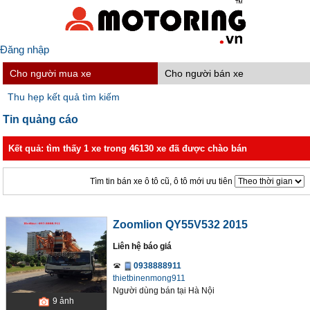
Đăng nhập
Cho người mua xe
Cho người bán xe
Thu hẹp kết quả tìm kiếm
Tin quảng cáo
Kết quả: tìm thấy 1 xe trong 46130 xe đã được chào bán
Tìm tin bán xe ô tô cũ, ô tô mới ưu tiên
Zoomlion QY55V532 2015
Liên hệ báo giá
0938888911
thietbinenmong911
Người dùng bán
tại
Hà Nội
9
ảnh