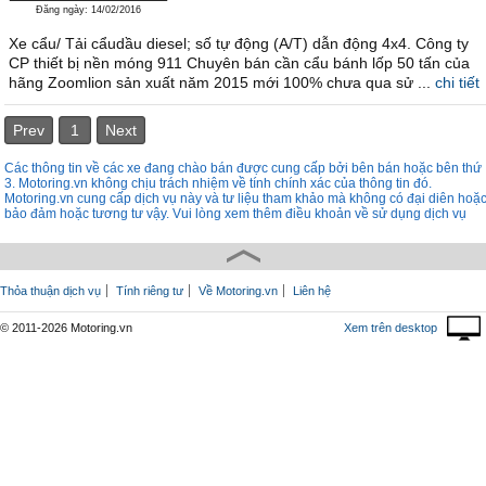
Đăng ngày: 14/02/2016
Xe cẩu/ Tải cẩudầu diesel; số tự động (A/T) dẫn động 4x4. Công ty
CP thiết bị nền móng 911 Chuyên bán cần cẩu bánh lốp 50 tấn của
hãng Zoomlion sản xuất năm 2015 mới 100% chưa qua sử ...
chi tiết
Prev
1
Next
Các thông tin về các xe đang chào bán được cung cấp bởi bên bán hoặc bên thứ
3. Motoring.vn không chịu trách nhiệm về tính chính xác của thông tin đó.
Motoring.vn cung cấp dịch vụ này và tư liệu tham khảo mà không có đại diên hoặ
bảo đảm hoặc tương tư vậy. Vui lòng xem thêm điều khoản về sử dụng dịch vụ
Thỏa thuận dịch vụ
Tính riêng tư
Về Motoring.vn
Liên hệ
© 2011-2026 Motoring.vn
Xem trên desktop