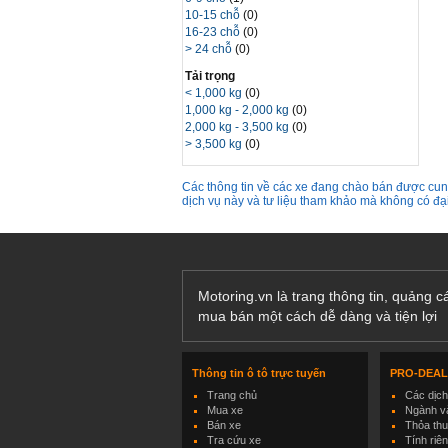
10-15 chỗ
(0)
16-23 chỗ
(0)
> 24 chỗ
(0)
Tải trọng
< 1,000 kg
(0)
1,000 kg - 2,000 kg
(0)
2,000 kg - 3,500 kg
(0)
> 3,500 kg
(0)
Các thông tin về các xe đang chào bán được cung
dịch vụ này và tư liệu tham khảo mà không có đ
Motoring.vn là trang thông tin, quảng 
mua bán một cách dễ dàng và tiện lợi
Thông tin ô tô trực tuyến
PRO-DEA
Trang chủ
Các dịc
Mua xe
Ngành và
Bán xe
Thỏa th
Tra cứu xe
Tính riê