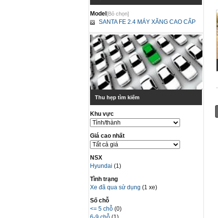
Model
[Bỏ chọn]
SANTA FE 2.4 MÁY XĂNG CAO CẤP
Thu hẹp tìm kiếm
Khu vực
Giá cao nhất
NSX
Hyundai
(1)
Tình trạng
Xe đã qua sử dụng
(1 xe)
Số chỗ
<= 5 chỗ
(0)
6-9 chỗ
(1)