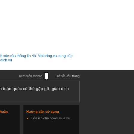
h xác của thông tin đó. Motoring.vn cung cấp
 dịch vụ
Xem trên mobile
Trở về đầu trang
n toàn quốc có thể gặp gỡ, giao dịch
thuận
Hướng dẫn sử dụng
Tiện ích cho người mua xe