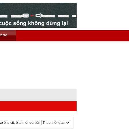
án xe
xe ô tô cũ, ô tô mới ưu tiên