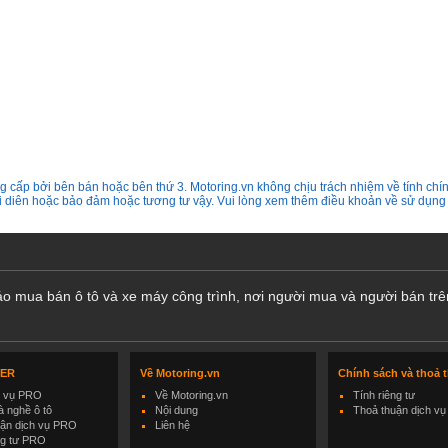
 cấp bởi bên bán hoặc bên thứ 3. Motoring.vn không chịu trách nhiệm về tính chín
ại diên hoặc bảo đảm hoặc tương tư vậy. Vui lòng xem thêm điều khoản về sử dụng
cáo mua bán ô tô và xe máy công trình, nơi người mua và người bán trê
LER
Về Motoring.vn
Chính sách và thoả 
h vụ PRO
Về Motoring.vn
Tính riêng tư
 nghề ô tô
Nội dung
Thoả thuận dịch vụ
uận dịch vụ PRO
Liên hệ
ng tư PRO