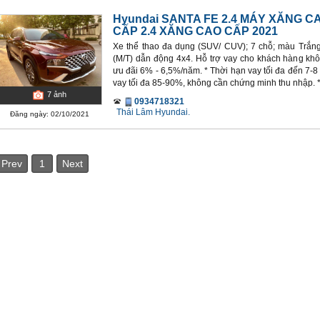
Hyundai SANTA FE 2.4 MÁY XĂNG C
CẤP 2.4 XĂNG CAO CẤP 2021
Xe thể thao đa dụng (SUV/ CUV); 7 chỗ; màu Trắ
(M/T) dẫn động 4x4. Hỗ trợ vay cho khách hàng khô
ưu đãi 6% - 6,5%/năm. * Thời hạn vay tối đa đến 7-8
vay tối đa 85-90%, không cần chứng minh thu nhập. * 
7
ảnh
0934718321
Thái Lâm Hyundai.
Đăng ngày: 02/10/2021
Prev
1
Next