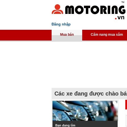
Đăng nhập
Mua bán
Cẩm nang mua sắm
Các xe đang được chào b
Bạn đang tìm