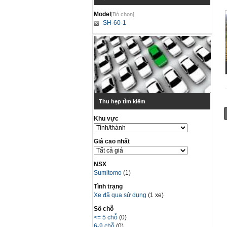
Model
[Bỏ chọn]
SH-60-1
Thu hẹp tìm kiếm
Khu vực
Giá cao nhất
NSX
Sumitomo
(1)
Tình trạng
Xe đã qua sử dụng
(1 xe)
Số chỗ
<= 5 chỗ
(0)
6-9 chỗ
(0)