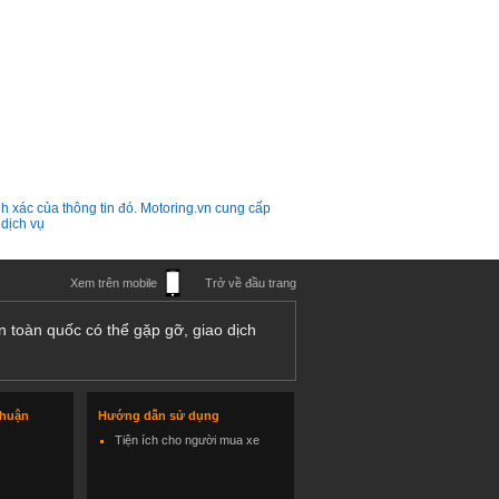
h xác của thông tin đó. Motoring.vn cung cấp
 dịch vụ
Xem trên mobile
Trở về đầu trang
n toàn quốc có thể gặp gỡ, giao dịch
thuận
Hướng dẫn sử dụng
Tiện ích cho người mua xe