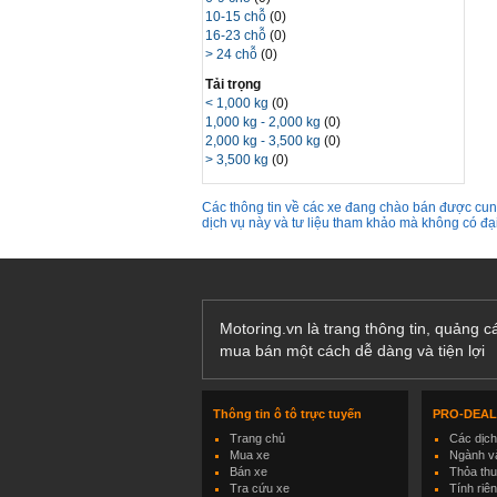
10-15 chỗ
(0)
16-23 chỗ
(0)
> 24 chỗ
(0)
Tải trọng
< 1,000 kg
(0)
1,000 kg - 2,000 kg
(0)
2,000 kg - 3,500 kg
(0)
> 3,500 kg
(0)
Các thông tin về các xe đang chào bán được cung
dịch vụ này và tư liệu tham khảo mà không có đ
Motoring.vn là trang thông tin, quảng 
mua bán một cách dễ dàng và tiện lợi
Thông tin ô tô trực tuyến
PRO-DEA
Trang chủ
Các dịc
Mua xe
Ngành và
Bán xe
Thỏa th
Tra cứu xe
Tính riê