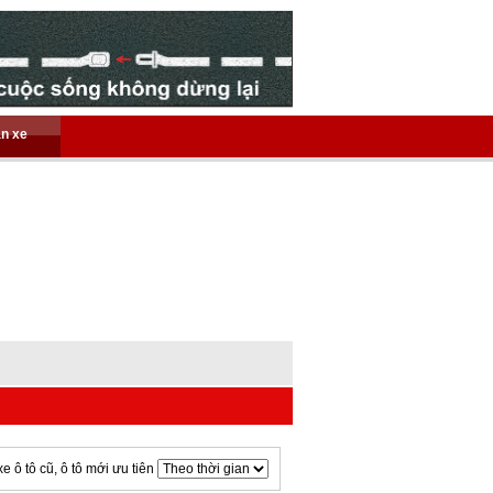
án xe
xe ô tô cũ, ô tô mới ưu tiên