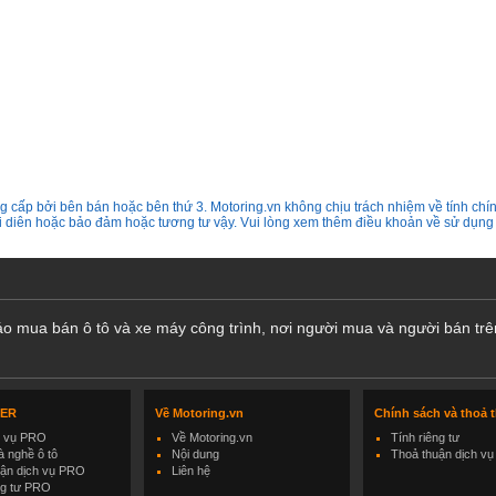
 cấp bởi bên bán hoặc bên thứ 3. Motoring.vn không chịu trách nhiệm về tính chín
ại diên hoặc bảo đảm hoặc tương tư vậy. Vui lòng xem thêm điều khoản về sử dụng
cáo mua bán ô tô và xe máy công trình, nơi người mua và người bán trê
LER
Về Motoring.vn
Chính sách và thoả 
h vụ PRO
Về Motoring.vn
Tính riêng tư
 nghề ô tô
Nội dung
Thoả thuận dịch vụ
uận dịch vụ PRO
Liên hệ
ng tư PRO