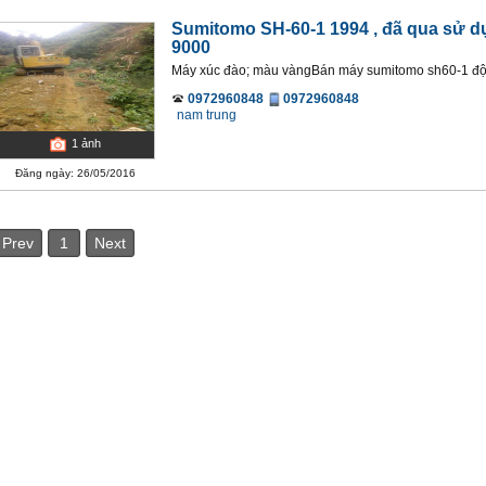
Sumitomo SH-60-1 1994
, đã qua sử d
9000
Máy xúc đào; màu vàngBán máy sumitomo sh60-1 độn
0972960848
0972960848
nam trung
1
ảnh
Đăng ngày: 26/05/2016
Prev
1
Next