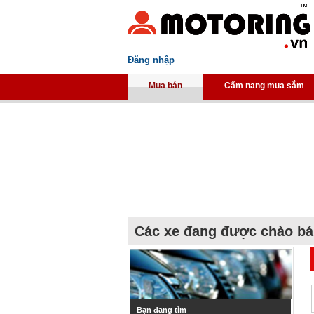
Đăng nhập
Mua bán
Cẩm nang mua sắm
Các xe đang được chào b
Bạn đang tìm