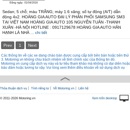
Đăng ngày: 01/04/2016
Sedan; 5 chỗ; màu TRẮNG; máy 1.6 xăng; số tự động (A/T) dẫn
động 4x2. HOÀNG GIA AUTO ĐẠI LÝ PHÂN PHỐI SAMSUNG SM3
TẠI VIỆT NAM HOÀNG GIA AUTO 105 NGUYỄN TUÂN -THANH
XUÂN -HÀ NỘI HOTLINE : 0917129678 HOÀNG GIA AUTO HÂN
HẠNH LÀ NHÀ ...
chi tiết
Prev
1
Next
Các thông tin về các xe đang chào bán được cung cấp bởi bên bán hoặc bên thứ
3. Motoring.vn không chịu trách nhiệm về tính chính xác của thông tin đó.
Motoring.vn cung cấp dịch vụ này và tư liệu tham khảo mà không có đại diên hoặ
bảo đảm hoặc tương tư vậy. Vui lòng xem thêm điều khoản về sử dụng dịch vụ
Thỏa thuận dịch vụ
Tính riêng tư
Về Motoring.vn
Liên hệ
© 2011-2026 Motoring.vn
Xem trên desktop