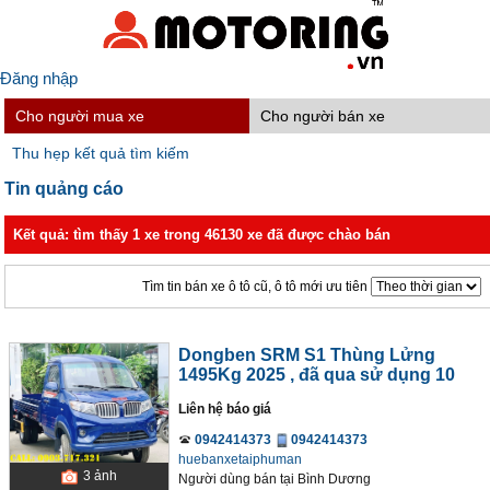
Đăng nhập
Cho người mua xe
Cho người bán xe
Thu hẹp kết quả tìm kiếm
Tin quảng cáo
Kết quả: tìm thấy 1 xe trong 46130 xe đã được chào bán
Tìm tin bán xe ô tô cũ, ô tô mới ưu tiên
Dongben SRM S1 Thùng Lửng
1495Kg 2025
, đã qua sử dụng 10
Liên hệ báo giá
0942414373
0942414373
huebanxetaiphuman
3
ảnh
Người dùng bán
tại
Bình Dương