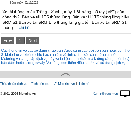
Đăng ngày: 02/12/2025
Xe tải thùng; màu Trắng - Xanh ; máy 1.6L xăng; số tay (M/T) dẫn
động 4x2. Bán xe tải 1T5 thùng lửng. Bán xe tải 1T5 thùng lửng hiệu
SRM S1 Bán xe tải SRM 1T5 thùng lửng giá tốt. Bán xe tải SRM S1
thùng ...
chi tiết
Prev
1
Next
Các thông tin về các xe đang chào bán được cung cấp bởi bên bán hoặc bên thứ
3. Motoring.vn không chịu trách nhiệm về tính chính xác của thông tin đó.
Motoring.vn cung cấp dịch vụ này và tư liệu tham khảo mà không có đại diên hoặ
bảo đảm hoặc tương tư vậy. Vui lòng xem thêm điều khoản về sử dụng dịch vụ
Thỏa thuận dịch vụ
Tính riêng tư
Về Motoring.vn
Liên hệ
© 2011-2026 Motoring.vn
Xem trên desktop