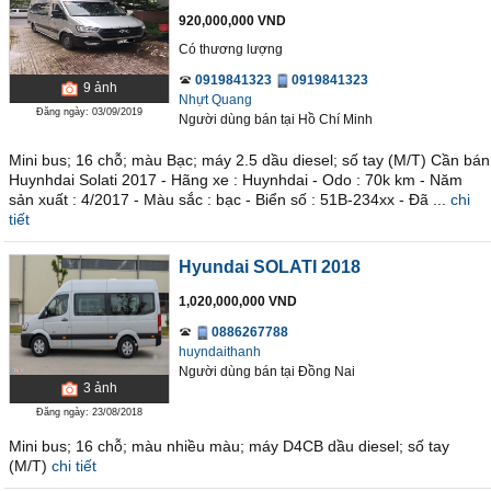
920,000,000 VND
Có thương lượng
0919841323
0919841323
9
ảnh
Nhựt Quang
Đăng ngày: 03/09/2019
Người dùng bán
tại
Hồ Chí Minh
Mini bus; 16 chỗ; màu Bạc; máy 2.5 dầu diesel; số tay (M/T) Cần bán
Huynhdai Solati 2017 - Hãng xe : Huynhdai - Odo : 70k km - Năm
sản xuất : 4/2017 - Màu sắc : bạc - Biển số : 51B-234xx - Đã ...
chi
tiết
Hyundai SOLATI 2018
1,020,000,000 VND
0886267788
huyndaithanh
Người dùng bán
tại
Ðồng Nai
3
ảnh
Đăng ngày: 23/08/2018
Mini bus; 16 chỗ; màu nhiều màu; máy D4CB dầu diesel; số tay
(M/T)
chi tiết