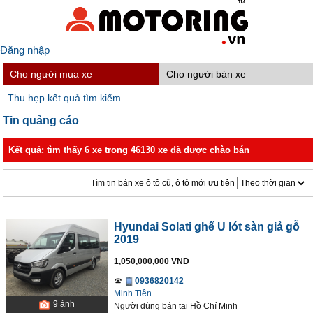
Đăng nhập
Cho người mua xe
Cho người bán xe
Thu hẹp kết quả tìm kiếm
Tin quảng cáo
Kết quả: tìm thấy 6 xe trong 46130 xe đã được chào bán
Tìm tin bán xe ô tô cũ, ô tô mới ưu tiên
Hyundai Solati ghế U lót sàn giả gỗ
2019
1,050,000,000 VND
0936820142
Minh Tiền
9
ảnh
Người dùng bán
tại
Hồ Chí Minh