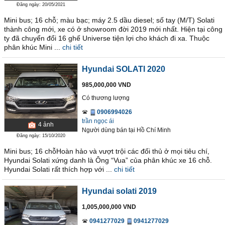
Đăng ngày: 20/05/2021
Mini bus; 16 chỗ; màu bạc; máy 2.5 dầu diesel; số tay (M/T) Solati
thành công mới, xe có ở showroom đời 2019 mới nhất. Hiện tại công
ty đã chuyển đổi 16 ghế Universe tiện lợi cho khách đi xa. Thuộc
phân khúc Mini ...
chi tiết
Hyundai SOLATI 2020
985,000,000 VND
Có thương lượng
0906994026
trần ngọc ái
4
ảnh
Người dùng bán
tại
Hồ Chí Minh
Đăng ngày: 15/10/2020
Mini bus; 16 chỗHoàn hảo và vượt trội các đối thủ ở mọi tiêu chí,
Hyundai Solati xứng danh là Ông “Vua” của phân khúc xe 16 chỗ.
Hyundai Solati rất thích hợp với ...
chi tiết
Hyundai solati 2019
1,005,000,000 VND
0941277029
0941277029