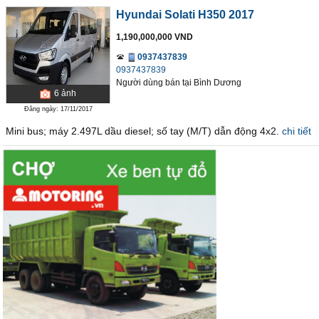
Hyundai Solati H350 2017
1,190,000,000 VND
0937437839
0937437839
Người dùng bán
tại
Bình Dương
6
ảnh
Đăng ngày: 17/11/2017
Mini bus; máy 2.497L dầu diesel; số tay (M/T) dẫn động 4x2.
chi tiết