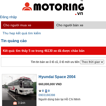
Đăng nhập
Cho người mua xe
Cho người bán xe
Thu hẹp kết quả tìm kiếm
Tin quảng cáo
Kết quả: tìm thấy 5 xe trong 46130 xe đã được chào bán
Tìm tin bán xe ô tô cũ, ô tô mới ưu tiên
Hyundai Space 2004
660,000,000 VND
0
0
0903166398
Người dùng bán
tại
Hồ Chí Minh
3
ảnh