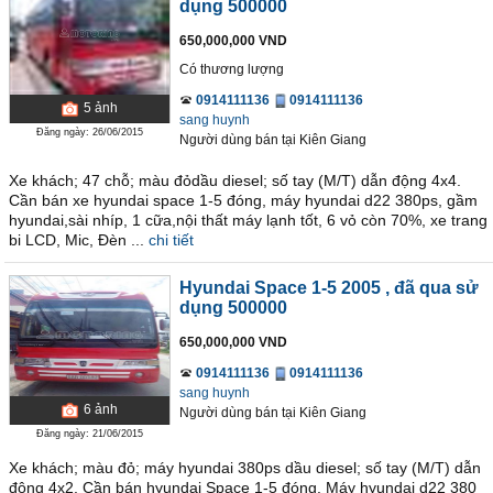
dụng 500000
650,000,000 VND
Có thương lượng
0914111136
0914111136
5
ảnh
sang huynh
Đăng ngày: 26/06/2015
Người dùng bán
tại
Kiên Giang
Xe khách; 47 chỗ; màu đỏdầu diesel; số tay (M/T) dẫn động 4x4.
Cần bán xe hyundai space 1-5 đóng, máy hyundai d22 380ps, gầm
hyundai,sài nhíp, 1 cữa,nội thất máy lạnh tốt, 6 vỏ còn 70%, xe trang
bi LCD, Mic, Đèn ...
chi tiết
Hyundai Space 1-5 2005
, đã qua sử
dụng 500000
650,000,000 VND
0914111136
0914111136
sang huynh
6
ảnh
Người dùng bán
tại
Kiên Giang
Đăng ngày: 21/06/2015
Xe khách; màu đỏ; máy hyundai 380ps dầu diesel; số tay (M/T) dẫn
động 4x2. Cần bán hyundai Space 1-5 đóng. Máy hyundai d22 380