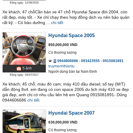
Đăng ngày: 12/09/2019
Xe khách; 47 chỗCần bán xe 47 chỗ Hyundai Space đời 2004, còn
rất đẹp, máy tốt. - Xe chỉ chạy theo hợp đồng dịch vụ nên bảo quản
rất kỹ. - Có bảo dưỡng ...
chi tiết
Hyundai Space 2005
850,000,000 VND
Có thương lượng
0944806686 - 093423555 - 0915081891
truymenhthientu
5
ảnh
Người dùng bán
tại
Nam Ðịnh
Đăng ngày: 03/07/2017
Xe khách; 45 chỗ; màu đỏ cam; máy 410 dầu diesel; số tay (M/T)
dẫn động 8x4. em đang có con space 2005 du lịch máy 410 xe đẹp
giá đẹp, anh chị có nhu cầu liên hệ em Quang 0915081891- Dũng
0944606686
chi tiết
Hyundai Space 2007
630,000,000 VND
Có thương lượng