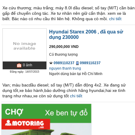
Xe cứu thương; màu trắng; máy 8.0l dầu diesel; số tay (M/T) cần bán
gấp để chuyển công tác. Xe tư nhân nên giữ cẩn thận. xem xe là
biết. Bác nào có nhu cầu thì liên hệ. Không qua cò mồi.
chi tiết
Hyundai Starex 2006
, đã qua sử
dụng 230000
290,000,000 VND
Có thương lượng
0989110237
0989110237
0
ảnh
nguyen thanh trung
Đăng ngày: 14/07/2015
Người dùng bán
tại
Hồ Chí Minh
Van; màu bacdầu diesel; số tay (M/T) dẫn động 4x2. Xe đang sử
dụng tốt,xe bảo hành,bảo dưỡng chính hãng hyundai,hai xe tình
trạng như nhau,xe còn sử dụng tốt
chi tiết