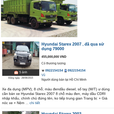
Hyundai Starex 2007
, đã qua sử
dụng 79000
455,000,000 VND
Có thương lượng
0922154154
0922154154
5
ảnh
Vũ
Đăng ngày: 28/06/2015
Người dùng bán
tại
Hồ Chí Minh
Xe đa dụng (MPV); 8 chỗ; màu đendầu diesel; số tay (M/T) ư dùng
cần bán xe Hyundai Starex 2007 8 chỗ màu đen, máy dầu CDRI
nhập khẩu, chính chủ đứng tên, ko tiếp trung gian Trang bị: + Giá
nóc xe + Nệm ...
chi tiết
Hyundai Starex 2003