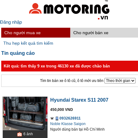
Đăng nhập
Cho người mua xe
Cho người bán xe
Thu hẹp kết quả tìm kiếm
Tin quảng cáo
Kết quả: tìm thấy 9 xe trong 46130 xe đã được chào bán
Tìm tin bán xe ô tô cũ, ô tô mới ưu tiên
Hyundai Starex S11 2007
450,000 VND
0932626911
Noble Klasse Saigon
Người dùng bán
tại
Hồ Chí Minh
6
ảnh