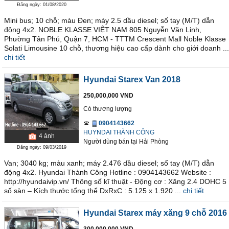
Đăng ngày: 01/08/2020
Mini bus; 10 chỗ; màu Đen; máy 2.5 dầu diesel; số tay (M/T) dẫn
động 4x2. NOBLE KLASSE VIỆT NAM 805 Nguyễn Văn Linh,
Phường Tân Phú, Quận 7, HCM - TTTM Crescent Mall Noble Klasse
Solati Limousine 10 chỗ, thương hiệu cao cấp dành cho giới doanh ...
chi tiết
Hyundai Starex Van 2018
250,000,000 VND
Có thương lượng
0904143662
HUYNDAI THÀNH CÔNG
4
ảnh
Người dùng bán
tại
Hải Phòng
Đăng ngày: 09/03/2019
Van; 3040 kg; màu xanh; máy 2.476 dầu diesel; số tay (M/T) dẫn
động 4x2. Hyundai Thành Công Hotline : 0904143662 Website :
http://hyundaivip.vn/ Thông số kĩ thuật - Động cơ : Xăng 2.4 DOHC 5
số sàn – Kích thước tổng thể DxRxC : 5.125 x 1.920 ...
chi tiết
Hyundai Starex máy xăng 9 chỗ 2016