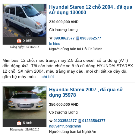
Hyundai Starex 12 chỗ 2004
, đã qua
sử dụng 130000
230,000,000 VND
Có thương lượng
0903862577
0903862577
5
ảnh
le hieu
Đăng ngày: 23/11/2015
Người dùng bán
tại
Hồ Chí Minh
Mini bus; 12 chỗ; màu trang; máy 2.5 dầu diesel; số tự động (A/T)
dẫn động 4x2. Tôi cần bán chiếc xe ô tô cũ dòng HYUNDAI STAREX
12 chỗ, SX năm 2004, màu trắng máy dầu, mọi chi tiết xe đầy đủ,
gầm bệ máy móc ...
chi tiết
Hyundai Starex 2007
, đã qua sử
dụng 35978
350,000,000 VND
Có thương lượng
01233584377
01233584377
6
ảnh
nguyentruongchinh
Đăng ngày: 21/07/2015
Người dùng bán
tại
Nghệ An