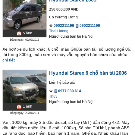
250,000,000 VND
Có thương lượng
0902211196
0902211196
Thai Huong
5
ảnh
Người dùng bán
tại
Hà Nội
Đăng ngày: 02/02/2015
Xe hơi/ xe du lịch khác; 6 chỗ; màu GhiXe bán tải, số lượng ngế 06,
tải trọng 800kg, màu sơn và máy vẫn nguyên bản chưa sửa chữa.
chi tiết
Hyundai Starex 6 chỗ bán tải 2006
Liên hệ báo giá
0977.030.614
Thúy
Người dùng bán
tại
Hà Nội
1
ảnh
Đăng ngày: 20/04/2014
Van; 1000 kg; máy 2.5 dầu diesel; số tay (M/T) dẫn động 4x2. Máy
dầu tiết kiệm nhiên liệu, 6 chỗ, 1000kg, Số sàn Túi khí, phanh ABS,
La răng đúc, bảo hiểm, bảo hành 1 năm. Ghế da, Nhập khẩu Hàn