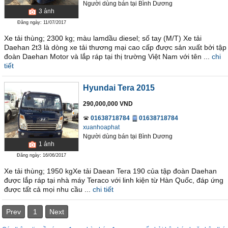
Người dùng bán
tại
Bình Dương
3
ảnh
Đăng ngày: 11/07/2017
Xe tải thùng; 2300 kg; màu lamdầu diesel; số tay (M/T) Xe tải
Daehan 2t3 là dòng xe tải thương mại cao cấp được sản xuất bởi tập
đoàn Daehan Motor và lắp ráp tại thị trường Việt Nam với tên ...
chi
tiết
Hyundai Tera 2015
290,000,000 VND
01638718784
01638718784
xuanhoaphat
Người dùng bán
tại
Bình Dương
1
ảnh
Đăng ngày: 16/06/2017
Xe tải thùng; 1950 kgXe tải Daean Tera 190 của tập đoàn Daehan
được lắp ráp tại nhà máy Teraco với linh kiện từ Hàn Quốc, đáp ứng
được tất cả mọi nhu cầu ...
chi tiết
Prev
1
Next