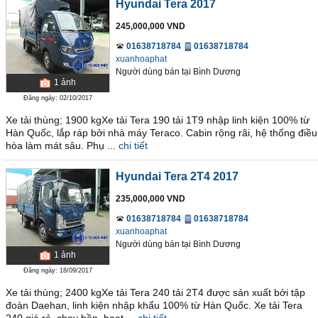
Hyundai Tera 2017
245,000,000 VND
01638718784
01638718784
xuanhoaphat
Người dùng bán
tại
Bình Dương
1
ảnh
Đăng ngày: 02/10/2017
Xe tải thùng; 1900 kgXe tải Tera 190 tải 1T9 nhập linh kiện 100% từ
Hàn Quốc, lắp ráp bởi nhà máy Teraco. Cabin rộng rãi, hệ thống điều
hòa làm mát sâu. Phụ ...
chi tiết
Hyundai Tera 2T4 2017
235,000,000 VND
01638718784
01638718784
xuanhoaphat
Người dùng bán
tại
Bình Dương
1
ảnh
Đăng ngày: 18/09/2017
Xe tải thùng; 2400 kgXe tải Tera 240 tải 2T4 được sản xuất bởi tập
đoàn Daehan, linh kiện nhập khẩu 100% từ Hàn Quốc. Xe tải Tera