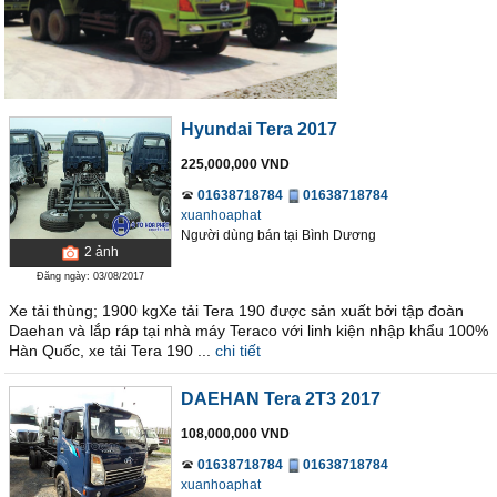
Hyundai Tera 2017
225,000,000 VND
01638718784
01638718784
xuanhoaphat
Người dùng bán
tại
Bình Dương
2
ảnh
Đăng ngày: 03/08/2017
Xe tải thùng; 1900 kgXe tải Tera 190 được sản xuất bởi tập đoàn
Daehan và lắp ráp tại nhà máy Teraco với linh kiện nhập khẩu 100%
Hàn Quốc, xe tải Tera 190 ...
chi tiết
DAEHAN Tera 2T3 2017
108,000,000 VND
01638718784
01638718784
xuanhoaphat