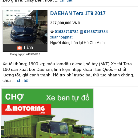
240 giá rẻ, chạy bền, hoạt ...
chi tiết
DAEHAN Tera 1T9 2017
227,000,000 VND
01638718784
01638718784
xuanhoaphat
Người dùng bán
tại
Hồ Chí Minh
1
ảnh
Đăng ngày: 24/08/2017
Xe tải thùng; 1900 kg; màu lamdầu diesel; số tay (M/T) Xe tải Tera
190 sản xuất bởi Daehan, linh kiện nhập khẩu Hàn Quốc – chất
lượng tốt, giá cạnh tranh. Hỗ trợ phí trước bạ, thủ tục nhanh chóng,
chìa ...
chi tiết