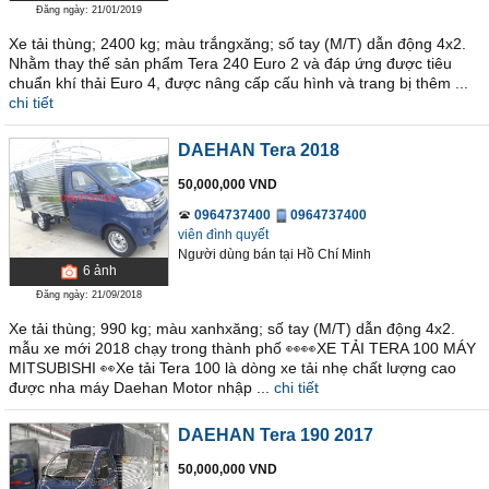
Đăng ngày: 21/01/2019
Xe tải thùng; 2400 kg; màu trắngxăng; số tay (M/T) dẫn động 4x2.
Nhằm thay thế sản phẩm Tera 240 Euro 2 và đáp ứng được tiêu
chuẩn khí thải Euro 4, được nâng cấp cấu hình và trang bị thêm ...
chi tiết
DAEHAN Tera 2018
50,000,000 VND
0964737400
0964737400
viên đình quyết
Người dùng bán
tại
Hồ Chí Minh
6
ảnh
Đăng ngày: 21/09/2018
Xe tải thùng; 990 kg; màu xanhxăng; số tay (M/T) dẫn động 4x2.
mẫu xe mới 2018 chạy trong thành phố 👀👀XE TẢI TERA 100 MÁY
MITSUBISHI 👀Xe tải Tera 100 là dòng xe tải nhẹ chất lượng cao
được nha máy Daehan Motor nhập ...
chi tiết
DAEHAN Tera 190 2017
50,000,000 VND