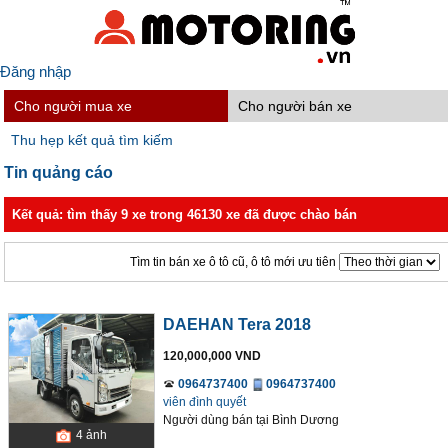
Đăng nhập
Cho người mua xe
Cho người bán xe
Thu hẹp kết quả tìm kiếm
Tin quảng cáo
Kết quả: tìm thấy 9 xe trong 46130 xe đã được chào bán
Tìm tin bán xe ô tô cũ, ô tô mới ưu tiên
DAEHAN Tera 2018
120,000,000 VND
0964737400
0964737400
viên đình quyết
Người dùng bán
tại
Bình Dương
4
ảnh