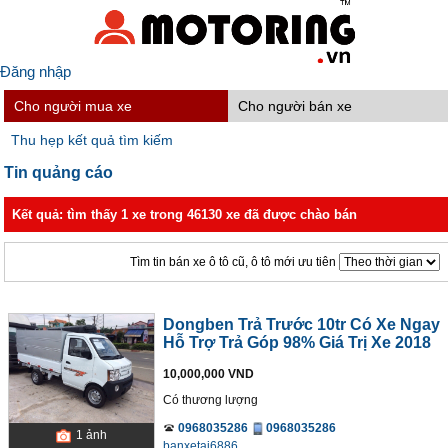
Đăng nhập
Cho người mua xe
Cho người bán xe
Thu hẹp kết quả tìm kiếm
Tin quảng cáo
Kết quả: tìm thấy 1 xe trong 46130 xe đã được chào bán
Tìm tin bán xe ô tô cũ, ô tô mới ưu tiên
Dongben Trả Trước 10tr Có Xe Ngay
Hỗ Trợ Trả Góp 98% Giá Trị Xe 2018
10,000,000 VND
Có thương lượng
0968035286
0968035286
1
ảnh
banxetai6886