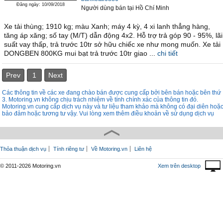
Đăng ngày: 10/09/2018
Người dùng bán
tại
Hồ Chí Minh
Xe tải thùng; 1910 kg; màu Xanh; máy 4 kỳ, 4 xi lanh thẳng hàng,
tăng áp xăng; số tay (M/T) dẫn động 4x2. Hỗ trợ trả góp 90 - 95%, lãi
suất vay thấp, trả trước 10tr sở hữu chiếc xe như mong muốn. Xe tải
DONGBEN 800KG mui bạt trả trước 10tr giao ...
chi tiết
Prev
1
Next
Các thông tin về các xe đang chào bán được cung cấp bởi bên bán hoặc bên thứ
3. Motoring.vn không chịu trách nhiệm về tính chính xác của thông tin đó.
Motoring.vn cung cấp dịch vụ này và tư liệu tham khảo mà không có đại diên hoặ
bảo đảm hoặc tương tư vậy. Vui lòng xem thêm điều khoản về sử dụng dịch vụ
Thỏa thuận dịch vụ
Tính riêng tư
Về Motoring.vn
Liên hệ
© 2011-2026 Motoring.vn
Xem trên desktop