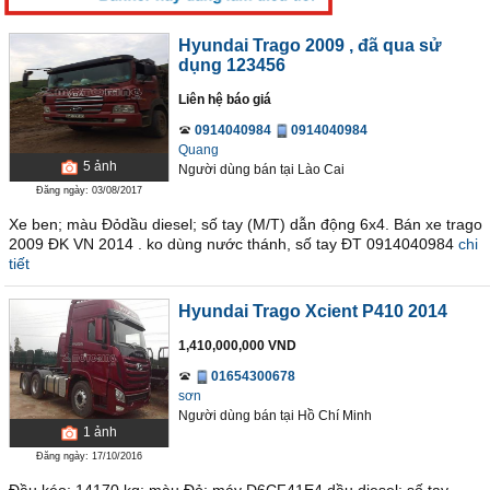
Hyundai Trago 2009
, đã qua sử
dụng 123456
Liên hệ báo giá
0914040984
0914040984
Quang
5
ảnh
Người dùng bán
tại
Lào Cai
Đăng ngày: 03/08/2017
Xe ben; màu Đỏdầu diesel; số tay (M/T) dẫn động 6x4. Bán xe trago
2009 ĐK VN 2014 . ko dùng nước thánh, số tay ĐT 0914040984
chi
tiết
Hyundai Trago Xcient P410 2014
1,410,000,000 VND
01654300678
sơn
Người dùng bán
tại
Hồ Chí Minh
1
ảnh
Đăng ngày: 17/10/2016