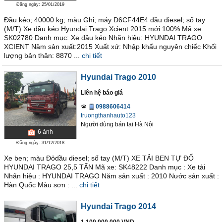
Đăng ngày: 25/01/2019
Đầu kéo; 40000 kg; màu Ghi; máy D6CF44E4 dầu diesel; số tay
(M/T) Xe đầu kéo Hyundai Trago Xcient 2015 mới 100% Mã xe:
SK02780 Danh mục: Xe đầu kéo Nhãn hiệu: HYUNDAI TRAGO
XCIENT Năm sản xuất:2015 Xuất xứ: Nhập khẩu nguyên chiếc Khối
lượng bản thân: 8870 ...
chi tiết
Hyundai Trago 2010
Liên hệ báo giá
0988606414
truongthanhauto123
Người dùng bán
tại
Hà Nội
6
ảnh
Đăng ngày: 31/12/2018
Xe ben; màu Đỏdầu diesel; số tay (M/T) XE TẢI BEN TỰ ĐỔ
HYUNDAI TRAGO 25,5 TẤN Mã xe: SK48222 Danh mục : Xe tải
Nhãn hiệu : HYUNDAI TRAGO Năm sản xuất : 2010 Nước sản xuất :
Hàn Quốc Màu sơn : ...
chi tiết
Hyundai Trago 2014