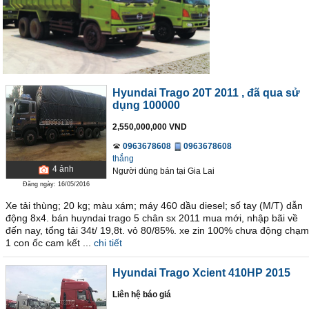
Hyundai Trago 20T 2011
, đã qua sử
dụng 100000
2,550,000,000 VND
0963678608
0963678608
thắng
4
ảnh
Người dùng bán
tại
Gia Lai
Đăng ngày: 16/05/2016
Xe tải thùng; 20 kg; màu xám; máy 460 dầu diesel; số tay (M/T) dẫn
động 8x4. bán huyndai trago 5 chân sx 2011 mua mới, nhập bãi về
đến nay, tổng tải 34t/ 19,8t. vỏ 80/85%. xe zin 100% chưa động chạm
1 con ốc cam kết ...
chi tiết
Hyundai Trago Xcient 410HP 2015
Liên hệ báo giá