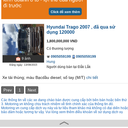
Hyundai Trago 2007
, đã qua sử
dụng 120000
1,800,000,000 VND
Có thương lượng
0905059199
0905059199
9
ảnh
Hung
Đăng ngày: 13/09/2015
Người dùng bán
tại
Ðắk Lắk
Xe tải thùng; màu Bạcdầu diesel; số tay (M/T)
chi tiết
Prev
1
Next
Các thông tin về các xe đang chào bán được cung cấp bởi bên bán hoặc bên thứ
3. Motoring.vn không chịu trách nhiệm về tính chính xác của thông tin đó.
Motoring.vn cung cấp dịch vụ này và tư liệu tham khảo mà không có đại diên hoặ
bảo đảm hoặc tương tư vậy. Vui lòng xem thêm điều khoản về sử dụng dịch vụ