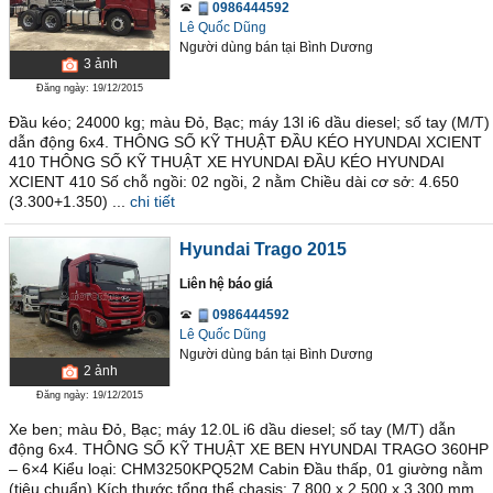
0986444592
Lê Quốc Dũng
Người dùng bán
tại
Bình Dương
3
ảnh
Đăng ngày: 19/12/2015
Đầu kéo; 24000 kg; màu Đỏ, Bạc; máy 13l i6 dầu diesel; số tay (M/T)
dẫn động 6x4. THÔNG SỐ KỸ THUẬT ĐẦU KÉO HYUNDAI XCIENT
410 THÔNG SỐ KỸ THUẬT XE HYUNDAI ĐẦU KÉO HYUNDAI
XCIENT 410 Số chỗ ngồi: 02 ngồi, 2 nằm Chiều dài cơ sở: 4.650
(3.300+1.350) ...
chi tiết
Hyundai Trago 2015
Liên hệ báo giá
0986444592
Lê Quốc Dũng
Người dùng bán
tại
Bình Dương
2
ảnh
Đăng ngày: 19/12/2015
Xe ben; màu Đỏ, Bạc; máy 12.0L i6 dầu diesel; số tay (M/T) dẫn
động 6x4. THÔNG SỐ KỸ THUẬT XE BEN HYUNDAI TRAGO 360HP
– 6×4 Kiểu loại: CHM3250KPQ52M Cabin Đầu thấp, 01 giường nằm
(tiêu chuẩn) Kích thước tổng thể chasis: 7.800 x 2.500 x 3.300 mm