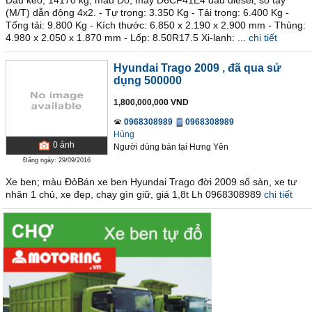
Đầu kéo; 14170 kg; màu Đỏ; máy D6CF41E4 dầu diesel; số tay
(M/T) dẫn động 4x2. - Tự trọng: 3.350 Kg - Tải trọng: 6.400 Kg -
Tổng tải: 9.800 Kg - Kích thước: 6.850 x 2.190 x 2.900 mm - Thùng:
4.980 x 2.050 x 1.870 mm - Lốp: 8.50R17.5 Xi-lanh: ...
chi tiết
Hyundai Trago 2009
, đã qua sử
dụng 500000
1,800,000,000 VND
0968308989
0968308989
Hùng
0
ảnh
Người dùng bán
tại
Hưng Yên
Đăng ngày: 29/09/2016
Xe ben; màu ĐỏBán xe ben Hyundai Trago đời 2009 số sàn, xe tư
nhân 1 chủ, xe đẹp, chạy gìn giữ, giá 1,8t Lh 0968308989
chi tiết