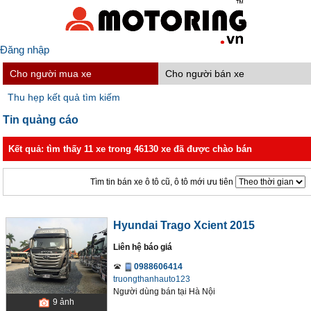
Đăng nhập
Cho người mua xe
Cho người bán xe
Thu hẹp kết quả tìm kiếm
Tin quảng cáo
Kết quả: tìm thấy 11 xe trong 46130 xe đã được chào bán
Tìm tin bán xe ô tô cũ, ô tô mới ưu tiên
Hyundai Trago Xcient 2015
Liên hệ báo giá
0988606414
truongthanhauto123
Người dùng bán
tại
Hà Nội
9
ảnh