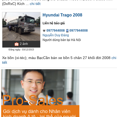
(DxRxC) Kích ...
chi tiết
Hyundai Trago 2008
Liên hệ báo giá
0977944008
0977944008
Nguyễn Duy Đáng
Người dùng bán
tại
Hà Nội
2
ảnh
Đăng ngày: 03/12/2015
Xe bồn (xi-téc); màu BạcCần bán xe bồn 5 chân 27 khối đời 2008
chi
tiết