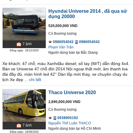
Hyundai Universe 2014
, đã qua sử
dụng 20000
520,000,000 VND
Có thương lượng
0986054042
0986054042
7
ảnh
Phạm Văn Trân
Đăng ngày: 18/12/2020
Người dùng bán
tại
Bắc Giang
Xe khách; 47 chỗ; màu Xanhdầu diesel; số tay (M/T) dẫn động 4x4.
Bán xe Universe 47 chỗ đời 2014 Nội ngoại thất mới, âm thanh loa
đài đầy đủ, màn hình led 42'' Dàn lốp mới thay, xe chuyên chạy du
lịch Xe đẹp ...
chi tiết
Thaco Universe 2020
2,690,000,000 VND
Có thương lượng
0938905192
Nguyễn Thế Luân THACO
7
ảnh
Người dùng bán
tại
Hồ Chí Minh
Đăng ngày: 16/09/2020