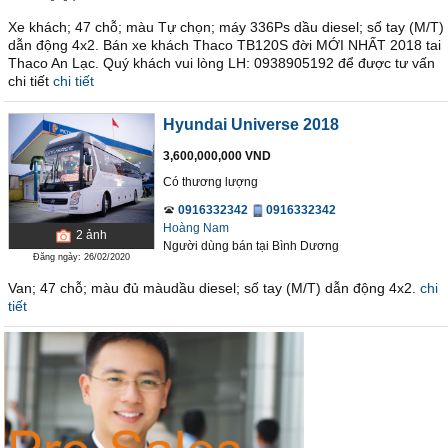
Xe khách; 47 chỗ; màu Tự chọn; máy 336Ps dầu diesel; số tay (M/T)
dẫn động 4x2. Bán xe khách Thaco TB120S đời MỚI NHẤT 2018 tai
Thaco An Lạc. Quý khách vui lòng LH: 0938905192 để được tư vấn
chi tiết
chi tiết
Hyundai Universe 2018
3,600,000,000 VND
Có thương lượng
0916332342
0916332342
Hoàng Nam
2
ảnh
Người dùng bán
tại
Bình Dương
Đăng ngày: 26/02/2020
Van; 47 chỗ; màu đủ màudầu diesel; số tay (M/T) dẫn động 4x2.
chi
tiết