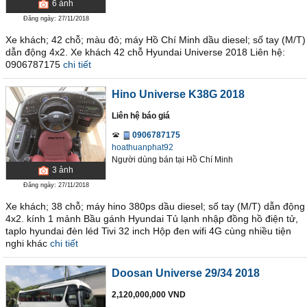
6
ảnh
Đăng ngày: 27/11/2018
Xe khách; 42 chỗ; màu đỏ; máy Hồ Chí Minh dầu diesel; số tay (M/T)
dẫn động 4x2. Xe khách 42 chỗ Hyundai Universe 2018 Liên hệ:
0906787175
chi tiết
Hino Universe K38G 2018
Liên hệ báo giá
0906787175
hoathuanphat92
Người dùng bán
tại
Hồ Chí Minh
3
ảnh
Đăng ngày: 27/11/2018
Xe khách; 38 chỗ; máy hino 380ps dầu diesel; số tay (M/T) dẫn động
4x2. kính 1 mảnh Bầu gánh Hyundai Tủ lạnh nhập đồng hồ điện tử,
taplo hyundai đèn léd Tivi 32 inch Hộp đen wifi 4G cùng nhiều tiện
nghi khác
chi tiết
Doosan Universe 29/34 2018
2,120,000,000 VND