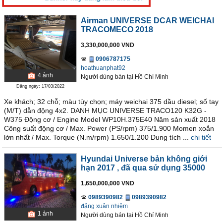
Airman UNIVERSE DCAR WEICHAI
TRACOMECO 2018
3,330,000,000 VND
0906787175
hoathuanphat92
4
ảnh
Người dùng bán
tại
Hồ Chí Minh
Đăng ngày: 17/03/2022
Xe khách; 32 chỗ; màu tùy chọn; máy weichai 375 dầu diesel; số tay
(M/T) dẫn động 4x2. DANH MỤC UNIVERSE TRACO120 K32G -
W375 Động cơ / Engine Model WP10H.375E40 Năm sản xuất 2018
Công suất động cơ / Max. Power (PS/rpm) 375/1.900 Momen xoắn
lớn nhất / Max. Torque (N.m/rpm) 1.650/1.200 Dung tích ...
chi tiết
Hyundai Universe bản không giới
hạn 2017
, đã qua sử dụng 35000
1,650,000,000 VND
0989390982
0989390982
đặng xuân nhiệm
1
ảnh
Người dùng bán
tại
Hồ Chí Minh