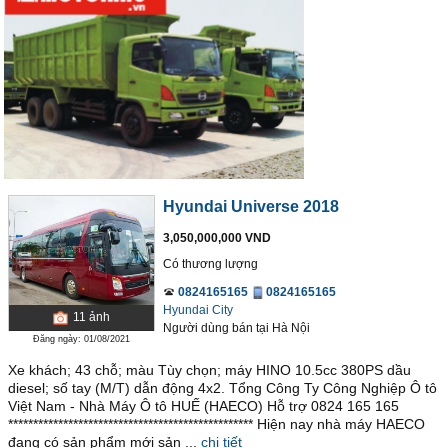
Hyundai Universe 2018
3,050,000,000 VND
Có thương lượng
0824165165
0824165165
Hyundai City
11
ảnh
Người dùng bán
tại
Hà Nội
Đăng ngày: 01/08/2021
Xe khách; 43 chỗ; màu Tùy chọn; máy HINO 10.5cc 380PS dầu
diesel; số tay (M/T) dẫn động 4x2. Tổng Công Ty Công Nghiệp Ô tô
Việt Nam - Nhà Máy Ô tô HUẾ (HAECO) Hỗ trợ 0824 165 165
************************************************* Hiện nay nhà máy HAECO
đang có sản phẩm mới sản ...
chi tiết