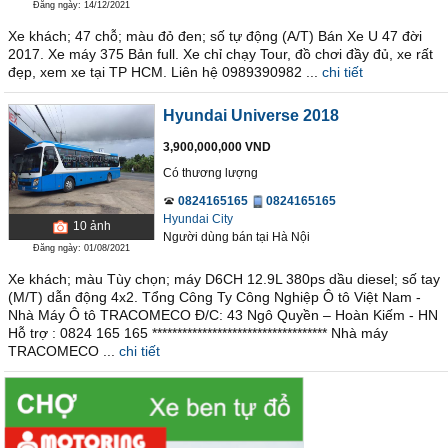
Đăng ngày: 14/12/2021
Xe khách; 47 chỗ; màu đỏ đen; số tự động (A/T) Bán Xe U 47 đời
2017. Xe máy 375 Bản full. Xe chỉ chạy Tour, đồ chơi đầy đủ, xe rất
đẹp, xem xe tại TP HCM. Liên hệ 0989390982 ...
chi tiết
Hyundai Universe 2018
3,900,000,000 VND
Có thương lượng
0824165165
0824165165
Hyundai City
10
ảnh
Người dùng bán
tại
Hà Nội
Đăng ngày: 01/08/2021
Xe khách; màu Tùy chọn; máy D6CH 12.9L 380ps dầu diesel; số tay
(M/T) dẫn động 4x2. Tổng Công Ty Công Nghiệp Ô tô Việt Nam -
Nhà Máy Ô tô TRACOMECO Đ/C: 43 Ngô Quyền – Hoàn Kiếm - HN
Hỗ trợ : 0824 165 165 *********************************** Nhà máy
TRACOMECO ...
chi tiết