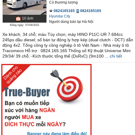
Có thương lượng
0824165165
0824165165
Hyundai City
10
ảnh
Người dùng bán
tại
Hà Nội
Đăng ngày: 07/04/2022
Xe khách; 34 chỗ; màu Tùy chọn; máy HINO P11C-UR 7.684cc
245ps dầu diesel; số bán tự động ly hợp kép (dual clutch - DCT) dẫn
động 4x2. Tổng công ty công nghiệp ô tô Việt Nam - Nhà máy ô tô
Tracomeco Hỗ trợ : 0824.165.165 Thống số Kỹ thuật Universe Mini
29/34/ 39 chỗ: -Kích thước tổng thể (DxRxC) (9m100 ...
chi tiết