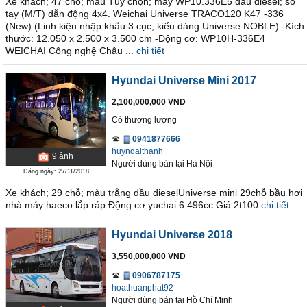
Xe khách; 47 chỗ; màu Tùy chọn; máy WP10.336E5 dầu diesel; số
tay (M/T) dẫn động 4x4. Weichai Universe TRACO120 K47 -336
(New) (Linh kiện nhập khẩu 3 cục, kiểu dáng Universe NOBLE) -Kích
thước: 12.050 x 2.500 x 3.500 cm -Động cơ: WP10H-336E4
WEICHAI Công nghệ Châu ...
chi tiết
Hyundai Universe Mini 2017
2,100,000,000 VND
Có thương lượng
0941877666
huyndaithanh
9
ảnh
Người dùng bán
tại
Hà Nội
Đăng ngày: 27/11/2018
Xe khách; 29 chỗ; màu trắng dầu dieselUniverse mini 29chỗ bầu hơi
nhà máy haeco lắp ráp Động cơ yuchai 6.496cc Giá 2t100
chi tiết
Hyundai Universe 2018
3,550,000,000 VND
0906787175
hoathuanphat92
Người dùng bán
tại
Hồ Chí Minh