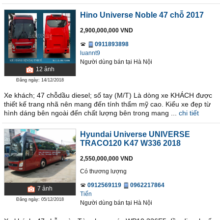
Hino Universe Noble 47 chỗ 2017
2,900,000,000 VND
0911893898
luannt9
Người dùng bán
tại
Hà Nội
12
ảnh
Đăng ngày: 14/12/2018
Xe khách; 47 chỗdầu diesel; số tay (M/T) Là dòng xe KHÁCH được
thiết kế trang nhã nên mang đến tính thẩm mỹ cao. Kiểu xe đẹp từ
hình dáng bên ngoài đến chất lượng bên trong mang ...
chi tiết
Hyundai Universe UNIVERSE
TRACO120 K47 W336 2018
2,550,000,000 VND
Có thương lượng
0912569119
0962217864
7
ảnh
Tiến
Đăng ngày: 05/12/2018
Người dùng bán
tại
Hà Nội