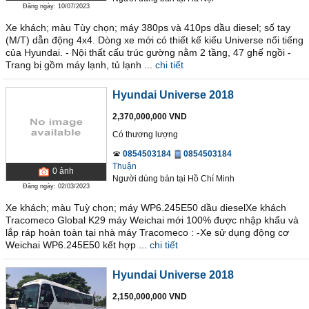
Đăng ngày: 10/07/2023
Xe khách; màu Tùy chọn; máy 380ps và 410ps dầu diesel; số tay
(M/T) dẫn động 4x4. Dòng xe mới có thiết kế kiểu Universe nổi tiếng
của Hyundai. - Nội thất cấu trúc gường nằm 2 tầng, 47 ghế ngồi -
Trang bị gồm máy lạnh, tủ lạnh ...
chi tiết
Hyundai Universe 2018
2,370,000,000 VND
Có thương lượng
0854503184
0854503184
Thuận
0
ảnh
Người dùng bán
tại
Hồ Chí Minh
Đăng ngày: 02/03/2023
Xe khách; màu Tuỳ chọn; máy WP6.245E50 dầu dieselXe khách
Tracomeco Global K29 máy Weichai mới 100% được nhập khẩu và
lắp ráp hoàn toàn tại nhà máy Tracomeco : -Xe sử dụng động cơ
Weichai WP6.245E50 kết hợp ...
chi tiết
Hyundai Universe 2018
2,150,000,000 VND