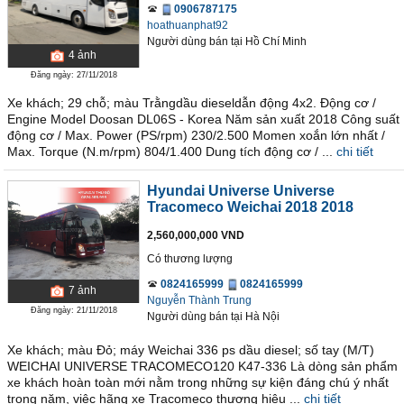
0906787175
hoathuanphat92
Người dùng bán
tại
Hồ Chí Minh
4
ảnh
Đăng ngày: 27/11/2018
Xe khách; 29 chỗ; màu Trằngdầu dieseldẫn động 4x2. Động cơ /
Engine Model Doosan DL06S - Korea Năm sản xuất 2018 Công suất
động cơ / Max. Power (PS/rpm) 230/2.500 Momen xoắn lớn nhất /
Max. Torque (N.m/rpm) 804/1.400 Dung tích động cơ / ...
chi tiết
Hyundai Universe Universe
Tracomeco Weichai 2018 2018
2,560,000,000 VND
Có thương lượng
0824165999
0824165999
7
ảnh
Nguyễn Thành Trung
Đăng ngày: 21/11/2018
Người dùng bán
tại
Hà Nội
Xe khách; màu Đỏ; máy Weichai 336 ps dầu diesel; số tay (M/T)
WEICHAI UNIVERSE TRACOMECO120 K47-336 Là dòng sản phẩm
xe khách hoàn toàn mới nằm trong những sự kiện đáng chú ý nhất
trong năm, việc hãng xe Tracomeco thương hiệu ...
chi tiết