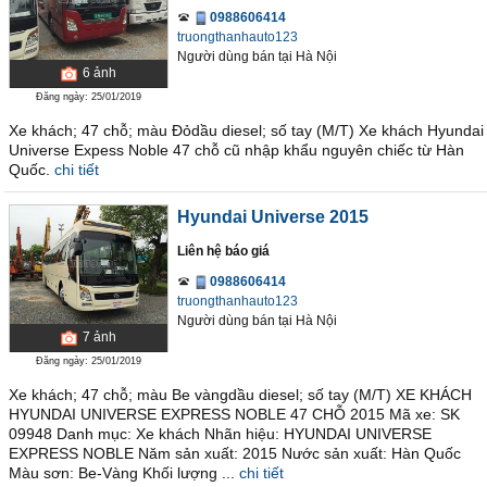
0988606414
truongthanhauto123
Người dùng bán
tại
Hà Nội
6
ảnh
Đăng ngày: 25/01/2019
Xe khách; 47 chỗ; màu Đỏdầu diesel; số tay (M/T) Xe khách Hyundai
Universe Expess Noble 47 chỗ cũ nhập khẩu nguyên chiếc từ Hàn
Quốc.
chi tiết
Hyundai Universe 2015
Liên hệ báo giá
0988606414
truongthanhauto123
Người dùng bán
tại
Hà Nội
7
ảnh
Đăng ngày: 25/01/2019
Xe khách; 47 chỗ; màu Be vàngdầu diesel; số tay (M/T) XE KHÁCH
HYUNDAI UNIVERSE EXPRESS NOBLE 47 CHỖ 2015 Mã xe: SK
09948 Danh mục: Xe khách Nhãn hiệu: HYUNDAI UNIVERSE
EXPRESS NOBLE Năm sản xuất: 2015 Nước sản xuất: Hàn Quốc
Màu sơn: Be-Vàng Khối lượng ...
chi tiết