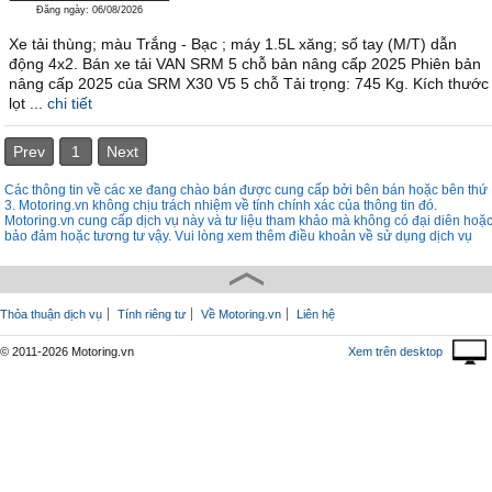
Đăng ngày: 06/08/2026
Xe tải thùng; màu Trắng - Bạc ; máy 1.5L xăng; số tay (M/T) dẫn
động 4x2. Bán xe tải VAN SRM 5 chỗ bản nâng cấp 2025 Phiên bản
nâng cấp 2025 của SRM X30 V5 5 chỗ Tải trọng: 745 Kg. Kích thước
lọt ...
chi tiết
Prev
1
Next
Các thông tin về các xe đang chào bán được cung cấp bởi bên bán hoặc bên thứ
3. Motoring.vn không chịu trách nhiệm về tính chính xác của thông tin đó.
Motoring.vn cung cấp dịch vụ này và tư liệu tham khảo mà không có đại diên hoặ
bảo đảm hoặc tương tư vậy. Vui lòng xem thêm điều khoản về sử dụng dịch vụ
Thỏa thuận dịch vụ
Tính riêng tư
Về Motoring.vn
Liên hệ
© 2011-2026 Motoring.vn
Xem trên desktop