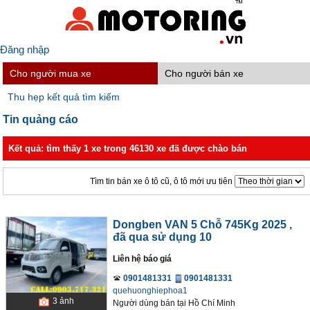
Đăng nhập
Cho người mua xe
Cho người bán xe
Thu hẹp kết quả tìm kiếm
Tin quảng cáo
Kết quả: tìm thấy 1 xe trong 46130 xe đã được chào bán
Tìm tin bán xe ô tô cũ, ô tô mới ưu tiên
Dongben VAN 5 Chỗ 745Kg 2025
,
đã qua sử dụng 10
Liên hệ báo giá
0901481331
0901481331
quehuonghiephoa1
3
ảnh
Người dùng bán
tại
Hồ Chí Minh