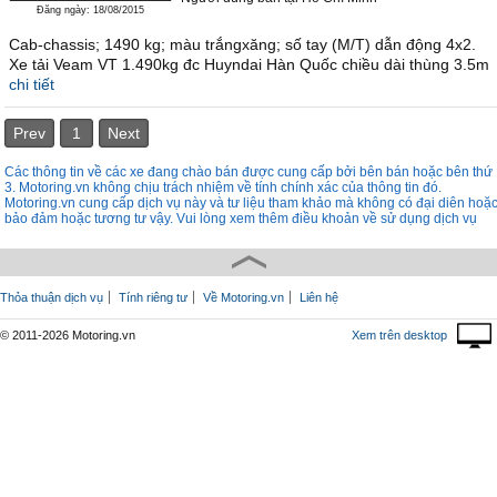
Đăng ngày: 18/08/2015
Cab-chassis; 1490 kg; màu trắngxăng; số tay (M/T) dẫn động 4x2.
Xe tải Veam VT 1.490kg đc Huyndai Hàn Quốc chiều dài thùng 3.5m
chi tiết
Prev
1
Next
Các thông tin về các xe đang chào bán được cung cấp bởi bên bán hoặc bên thứ
3. Motoring.vn không chịu trách nhiệm về tính chính xác của thông tin đó.
Motoring.vn cung cấp dịch vụ này và tư liệu tham khảo mà không có đại diên hoặ
bảo đảm hoặc tương tư vậy. Vui lòng xem thêm điều khoản về sử dụng dịch vụ
Thỏa thuận dịch vụ
Tính riêng tư
Về Motoring.vn
Liên hệ
© 2011-2026 Motoring.vn
Xem trên desktop