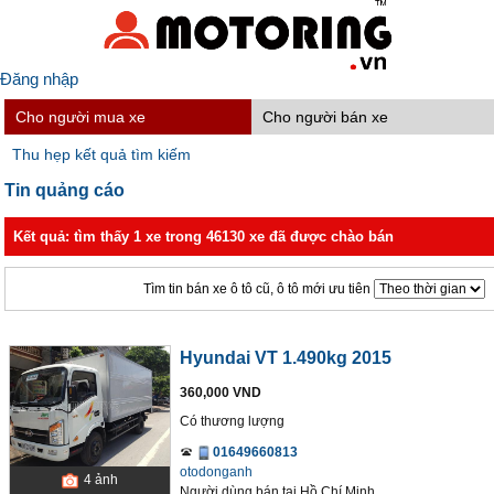
Đăng nhập
Cho người mua xe
Cho người bán xe
Thu hẹp kết quả tìm kiếm
Tin quảng cáo
Kết quả: tìm thấy 1 xe trong 46130 xe đã được chào bán
Tìm tin bán xe ô tô cũ, ô tô mới ưu tiên
Hyundai VT 1.490kg 2015
360,000 VND
Có thương lượng
01649660813
otodonganh
4
ảnh
Người dùng bán
tại
Hồ Chí Minh