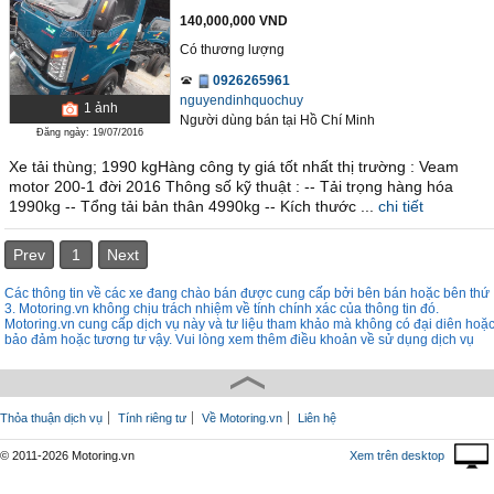
140,000,000 VND
Có thương lượng
0926265961
nguyendinhquochuy
1
ảnh
Người dùng bán
tại
Hồ Chí Minh
Đăng ngày: 19/07/2016
Xe tải thùng; 1990 kgHàng công ty giá tốt nhất thị trường : Veam
motor 200-1 đời 2016 Thông số kỹ thuật : -- Tải trọng hàng hóa
1990kg -- Tổng tải bản thân 4990kg -- Kích thước ...
chi tiết
Prev
1
Next
Các thông tin về các xe đang chào bán được cung cấp bởi bên bán hoặc bên thứ
3. Motoring.vn không chịu trách nhiệm về tính chính xác của thông tin đó.
Motoring.vn cung cấp dịch vụ này và tư liệu tham khảo mà không có đại diên hoặ
bảo đảm hoặc tương tư vậy. Vui lòng xem thêm điều khoản về sử dụng dịch vụ
Thỏa thuận dịch vụ
Tính riêng tư
Về Motoring.vn
Liên hệ
© 2011-2026 Motoring.vn
Xem trên desktop