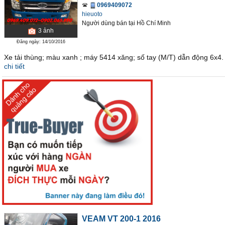
0969409072
hieuoto
Người dùng bán
tại
Hồ Chí Minh
3
ảnh
Đăng ngày: 14/10/2016
Xe tải thùng; màu xanh ; máy 5414 xăng; số tay (M/T) dẫn động 6x4.
chi tiết
VEAM VT 200-1 2016