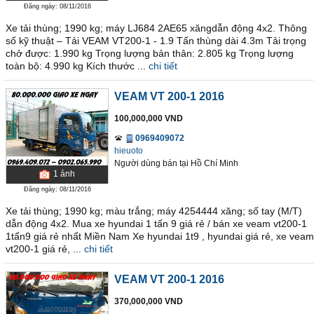
Đăng ngày: 08/11/2016
Xe tải thùng; 1990 kg; máy LJ684 2AE65 xăngdẫn động 4x2. Thông
số kỹ thuật – Tải VEAM VT200-1 - 1.9 Tấn thùng dài 4.3m Tải trọng
chở được: 1.990 kg Trọng lượng bản thân: 2.805 kg Trọng lượng
toàn bộ: 4.990 kg Kích thước ...
chi tiết
VEAM VT 200-1 2016
100,000,000 VND
0969409072
hieuoto
Người dùng bán
tại
Hồ Chí Minh
1
ảnh
Đăng ngày: 08/11/2016
Xe tải thùng; 1990 kg; màu trắng; máy 4254444 xăng; số tay (M/T)
dẫn động 4x2. Mua xe hyundai 1 tấn 9 giá rẻ / bán xe veam vt200-1
1tấn9 giá rẻ nhất Miền Nam Xe hyundai 1t9 , hyundai giá rẻ, xe veam
vt200-1 giá rẻ, ...
chi tiết
VEAM VT 200-1 2016
370,000,000 VND