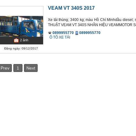
VEAM VT 340S 2017
Xe tải thùng; 3400 kg; màu Hồ Chí Minhdầu diesel;
THUẬT VEAM VT 340S NHÃN HIỆU VEAMMOTOR Số lo
0899955770
0899955770
Ô TÔ XE TẢI
2
ảnh
Đăng ngày: 09/12/2017
Prev
1
Next