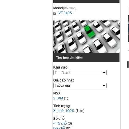
Model
[Bỏ chọn]
VT 340S
Thu hẹp tìm kiếm
Khu vực
Giá cao nhất
NSX
VEAM
(1)
Tình trạng
Xe mới 100%
(1 xe)
Số chỗ
<= 5 chỗ
(0)
6-9 chỗ
(0)