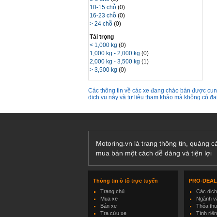
10-15 chỗ
(0)
16-23 chỗ
(0)
> 24 chỗ
(0)
Tải trọng
< 1,000 kg
(0)
1,000 kg - 2,000 kg
(0)
2,000 kg - 3,500 kg
(1)
> 3,500 kg
(0)
Các thông tin về các xe đang chào bán được cung
dịch vụ này và tư liệu tham khảo mà không có đ
Motoring.vn là trang thông tin, quảng 
mua bán một cách dễ dàng và tiện lợi
Thông tin ô tô trực tuyến
PRO-DEA
Trang chủ
Các dịc
Mua xe
Ngành và
Bán xe
Thỏa th
Tra cứu xe
Tính riê