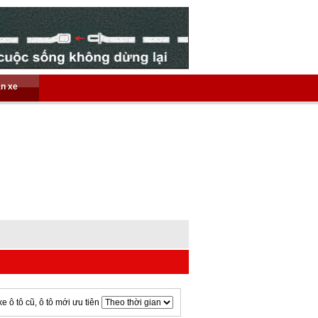
án xe
xe ô tô cũ, ô tô mới ưu tiên