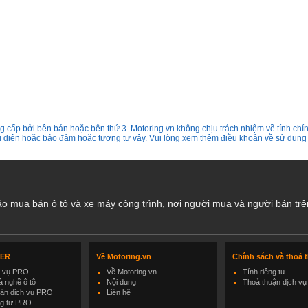
 cấp bởi bên bán hoặc bên thứ 3. Motoring.vn không chịu trách nhiệm về tính chín
ại diên hoặc bảo đảm hoặc tương tư vậy. Vui lòng xem thêm điều khoản về sử dụng
cáo mua bán ô tô và xe máy công trình, nơi người mua và người bán trê
LER
Về Motoring.vn
Chính sách và thoả 
h vụ PRO
Về Motoring.vn
Tính riêng tư
 nghề ô tô
Nội dung
Thoả thuận dịch vụ
uận dịch vụ PRO
Liên hệ
ng tư PRO