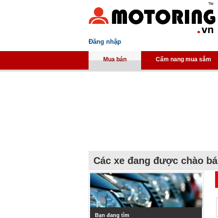
Đăng nhập
Mua bán
Cẩm nang mua sắm
Các xe đang được chào b
Bạn đang tìm