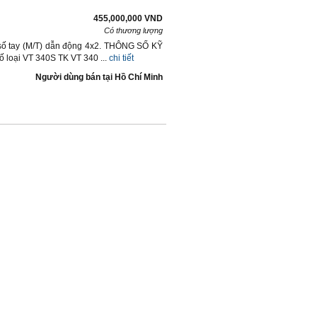
455,000,000 VND
Có thương lượng
 số tay (M/T) dẫn động 4x2. THÔNG SỐ KỸ
ại VT 340S TK VT 340 ...
chi tiết
Người dùng bán
tại
Hồ Chí Minh