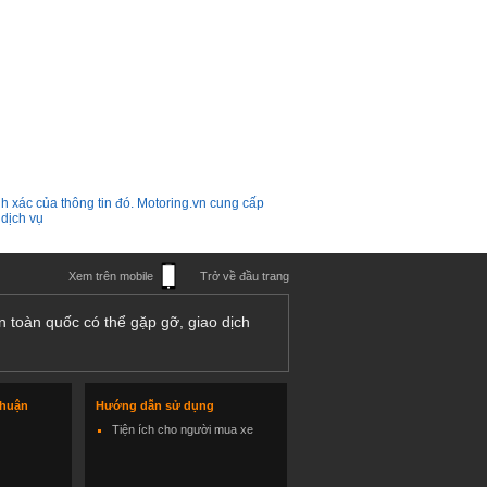
h xác của thông tin đó. Motoring.vn cung cấp
 dịch vụ
Xem trên mobile
Trở về đầu trang
n toàn quốc có thể gặp gỡ, giao dịch
thuận
Hướng dẫn sử dụng
Tiện ích cho người mua xe