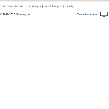
Thỏa thuận dịch vụ
Tính riêng tư
Về Motoring.vn
Liên hệ
© 2011-2026 Motoring.vn
Xem trên desktop