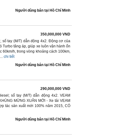
Người dùng bán
tại
Hồ Chí Minh
350,000,000 VND
; số tay (M/T) dẫn động 4x2. Động cơ của
ó Turbo tăng áp, giúp xe luôn vận hành ổn
 tốc 60km/h, trong vòng khoảng cách 100km,
..
chi tiết
Người dùng bán
tại
Hồ Chí Minh
290,000,000 VND
diesel; số tay (M/T) dẫn động 4x2. VEAM
KHỦNG MỪNG XUÂN MỚI - Xe tải VEAM
hợp tác sản xuất mới 100% năm 2015, CÓ
Người dùng bán
tại
Hồ Chí Minh