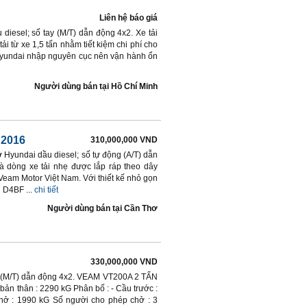
Liên hệ báo giá
diesel; số tay (M/T) dẫn động 4x2. Xe tải
i từ xe 1,5 tấn nhằm tiết kiệm chi phí cho
 Hyundai nhập nguyên cục nên vận hành ổn
Người dùng bán
tại
Hồ Chí Minh
 2016
310,000,000 VND
 Hyundai dầu diesel; số tự động (A/T) dẫn
là dòng xe tải nhẹ được lắp ráp theo dây
eam Motor Việt Nam. Với thiết kế nhỏ gọn
 D4BF ...
chi tiết
Người dùng bán
tại
Cần Thơ
330,000,000 VND
y (M/T) dẫn động 4x2. VEAM VT200A 2 TẤN
n thân : 2290 kG Phân bố : - Cầu trước :
chở : 1990 kG Số người cho phép chở : 3