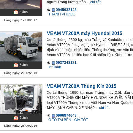
người Trọng lượng toàn ...
chi tiết
0945932148
3
ảnh
THANH PHƯỚC
Đăng ngày: 17/03/2017
VEAM VT200A máy Hyundai 2015
Xe tải thùng; 2300 kg; màu Trắng và Xanhdầu diesel
Veam VT200A là loại động cơ Hyundai D4BF 2,5 lít, c
định và tiết kiệm nhiên liệu. Thông thường, với vận
Veam VT200A chỉ tiêu hao 9 lít nhiên liệu. Kích thước .
0937343121
3
ảnh
Mr.Toàn
Đăng ngày: 20/12/2016
VEAM VT200A Thùng Kín 2015
Xe tải thùng; 1990 kg; màu Trắng; máy 2.5L dầu 
VT200A THÙNG KÍN MÁY HYUNDAI KHUYẾN MÃI 
loại VT200A Thùng kín do Việt Nam và Hàn Quốc 
MÁY LẠNH CABIN. XE NHẬP ...
chi tiết
0906874643
9
ảnh
Ô TÔ TẢI BỀN - GIÁ TỐT
Đăng ngày: 26/09/2016