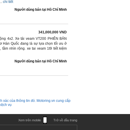
..
chi tiết
Người dùng bán
tại
Hồ Chí Minh
341,000,000 VND
n động 4x2. Xe tải veam VT200 PHIÊN BẢN
ơ Hàn Quốc đang là sự lựa chọn tối ưu ở
, tầm nhìn rộng. xe tai veam 1t9 tiết kiệm
Người dùng bán
tại
Hồ Chí Minh
h xác của thông tin đó. Motoring.vn cung cấp
 dịch vụ
Xem trên mobile
Trở về đầu trang