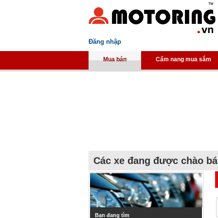
Đăng nhập
Mua bán
Cẩm nang mua sắm
Các xe đang được chào b
Bạn đang tìm