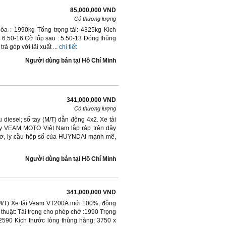
85,000,000 VND
Có thương lượng
óa : 1990kg Tổng trọng tải: 4325kg Kích
: 6.50-16 Cỡ lốp sau : 5.50-13 Đóng thùng
ả góp với lãi xuất ...
chi tiết
Người dùng bán
tại
Hồ Chí Minh
341,000,000 VND
Có thương lượng
diesel; số tay (M/T) dẫn động 4x2. Xe tải
máy VEAM MOTO Việt Nam lắp ráp trên dây
 cơ, ly cầu hộp số của HUYNDAI mạnh mẽ,
Người dùng bán
tại
Hồ Chí Minh
341,000,000 VND
 (M/T) Xe tải Veam VT200A mới 100%, động
 thuật: Tải trọng cho phép chở :1990 Trọng
2590 Kích thước lòng thùng hàng: 3750 x