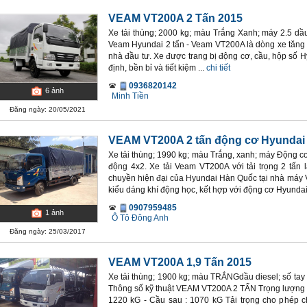
VEAM VT200A 2 Tấn 2015
Xe tải thùng; 2000 kg; màu Trắng Xanh; máy 2.5 dầu 
Veam Hyundai 2 tấn - Veam VT200A là dòng xe tăng tả
nhà đầu tư. Xe được trang bị động cơ, cầu, hộp số
định, bền bỉ và tiết kiệm ...
chi tiết
0936820142
6
ảnh
Minh Tiền
Đăng ngày: 20/05/2021
VEAM VT200A 2 tấn động cơ Hyundai
Xe tải thùng; 1990 kg; màu Trắng, xanh; máy Động cơ
động 4x2. Xe tải Veam VT200A với tải trọng 2 tấn 
chuyền hiện đại của Hyundai Hàn Quốc tại nhà máy V
kiểu dáng khí động học, kết hợp với động cơ Hyundai
0907959485
1
ảnh
Ô Tô Đông Anh
Đăng ngày: 25/03/2017
VEAM VT200A 1,9 Tấn 2015
Xe tải thùng; 1900 kg; màu TRẮNGdầu diesel; số ta
Thông số kỹ thuật VEAM VT200A 2 TẤN Trọng lượng bả
1220 kG - Cầu sau : 1070 kG Tải trọng cho phép 