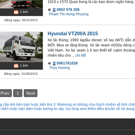
1810 x 1570 Quan trọng là các bạn được ngân hàng .
0902 576 206
2
ảnh
Pham Thi Hong Phuong
Đăng ngày: 30/11/2015
Hyundai VT200A 2015
Xe tải thùng; 1990 kgdầu diesel; số tay (M/T) dẫ
MỚI. Mua xe tặng thùng. Xe tải veam vt200a động c
Việt Nam. Xe tai veam 1.9 tan thiết kế cabin thoáng
nhiên liệu cho ...
chi tiết
0961781028
1
ảnh
Thùy Hương
Đăng ngày: 31/08/2015
Prev
1
Next
 cấp bởi bên bán hoặc bên thứ 3. Motoring.vn không chịu trách nhiệm về tính chín
ại diên hoặc bảo đảm hoặc tương tư vậy. Vui lòng xem thêm điều khoản về sử dụng