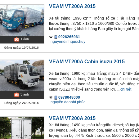
VEAM VT200A 2015
Xe tải thùng; 1990 kg*** Thông số xe : Tải Hàng H
thước thùng : 3750 x 1810 x 1600/680 Cỡ lốp trước 
tại xưởng theo ý khách hàng Bao giấy tờ trọn gói Bán tr
0926265961
1
ảnh
nguyendinhquochuy
Đăng ngày: 19/07/2016
VEAM VT200A Cabin isuzu 2015
Xe tải thùng; 1990 kg; màu Trắng; máy 2.4 D4BF dầu 
veam vt200a tải trọng 2 tấn là dòng xe của nhà 
chuyền hiện đại theo tiêu chuẩn quốc tế, với động
cabin ISUZU thiết kế sang trọng tiện lợi, ...
chi tiết
3
ảnh
0978048000
nguyễn ddonhf phúc
Đăng ngày: 24/05/2016
VEAM VT200A 2015
Xe tải thùng; 1490 kg; màu trắngdầu diesel; số tay
cơ Hyundai, kiểu dáng thon gọn, hiện đại thông số kỹ
lượng toàn bộ :4475 Kích thước xe: 5500 x 2000 x 