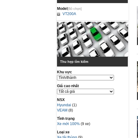
Model
[Bỏ chọn]
VT200A
Thu hẹp tìm kiếm
Khu vực
Giá cao nhất
NSX
Hyundai
(1)
VEAM
(8)
Tình trạng
Xe mới 100%
(9 xe)
Loại xe
Xe tải thùng
(9)