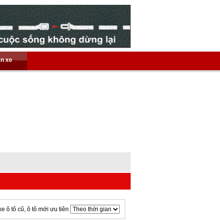
án xe
xe ô tô cũ, ô tô mới ưu tiên