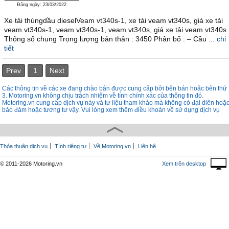
Đăng ngày: 23/03/2022
Xe tải thùngdầu dieselVeam vt340s-1, xe tải veam vt340s, giá xe tải
veam vt340s-1, veam vt340s-1, veam vt340s, giá xe tải veam vt340s
Thông số chung Trọng lượng bản thân : 3450 Phân bố : – Cầu ...
chi
tiết
Prev
1
Next
Các thông tin về các xe đang chào bán được cung cấp bởi bên bán hoặc bên thứ
3. Motoring.vn không chịu trách nhiệm về tính chính xác của thông tin đó.
Motoring.vn cung cấp dịch vụ này và tư liệu tham khảo mà không có đại diên hoặ
bảo đảm hoặc tương tư vậy. Vui lòng xem thêm điều khoản về sử dụng dịch vụ
Thỏa thuận dịch vụ
Tính riêng tư
Về Motoring.vn
Liên hệ
© 2011-2026 Motoring.vn
Xem trên desktop