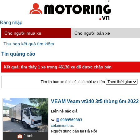
Đăng nhập
Cho người mua xe
Cho người bán xe
Thu hẹp kết quả tìm kiếm
Tin quảng cáo
Kết quả: tìm thấy 1 xe trong 46130 xe đã được chào bán
Tìm tin bán xe ô tô cũ, ô tô mới ưu tiên
VEAM Veam vt340 3t5 thùng 6m 2022
Liên hệ báo giá
0989569383
xetaimienbac
Người dùng bán
tại
Hà Nội
1
ảnh