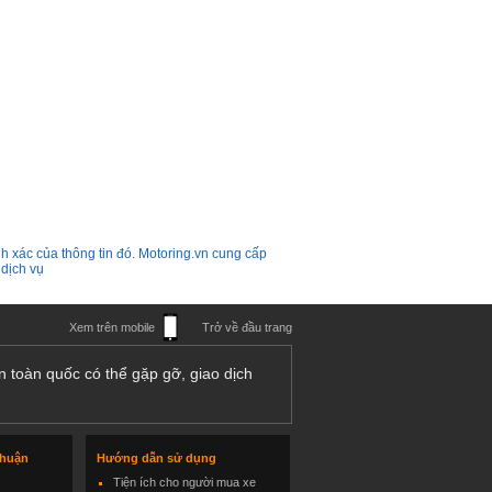
h xác của thông tin đó. Motoring.vn cung cấp
 dịch vụ
Xem trên mobile
Trở về đầu trang
n toàn quốc có thể gặp gỡ, giao dịch
thuận
Hướng dẫn sử dụng
Tiện ích cho người mua xe