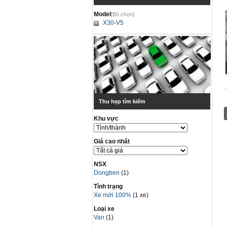
Model
[Bỏ chọn]
X30-V5
Thu hẹp tìm kiếm
Khu vực
Giá cao nhất
NSX
Dongben
(1)
Tình trạng
Xe mới 100%
(1 xe)
Loại xe
Van
(1)