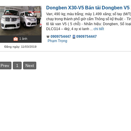
Dongben X30-V5 Bán tải Dongben V5
Van; 490 kg; màu trắng; máy 1.499 xăng; số tay (M/
chạy trong thành phố giờ cấm Thông số kỹ thuật: - Tì
tô tải van V5 ( 5 chỗ) - Nhãn hiệu: Dongben, Số l
DLCG14 – 4kỳ, 4 xy xi lanh ...
chi tiết
0909754447
0909754447
1
ảnh
Phạm Trọng
Đăng ngày: 11/03/2019
Prev
1
Next