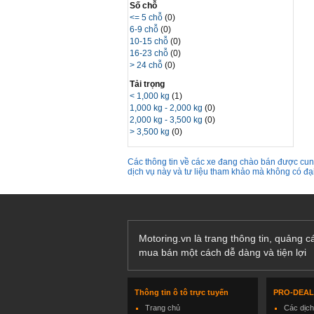
Số chỗ
<= 5 chỗ
(0)
6-9 chỗ
(0)
10-15 chỗ
(0)
16-23 chỗ
(0)
> 24 chỗ
(0)
Tải trọng
< 1,000 kg
(1)
1,000 kg - 2,000 kg
(0)
2,000 kg - 3,500 kg
(0)
> 3,500 kg
(0)
Các thông tin về các xe đang chào bán được cung
dịch vụ này và tư liệu tham khảo mà không có đ
Motoring.vn là trang thông tin, quảng 
mua bán một cách dễ dàng và tiện lợi
Thông tin ô tô trực tuyến
PRO-DEA
Trang chủ
Các dịc