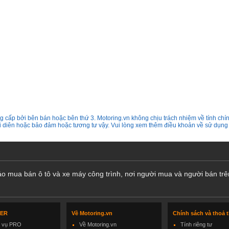
 cấp bởi bên bán hoặc bên thứ 3. Motoring.vn không chịu trách nhiệm về tính chín
ại diên hoặc bảo đảm hoặc tương tư vậy. Vui lòng xem thêm điều khoản về sử dụng
cáo mua bán ô tô và xe máy công trình, nơi người mua và người bán trê
LER
Về Motoring.vn
Chính sách và thoả 
h vụ PRO
Về Motoring.vn
Tính riêng tư