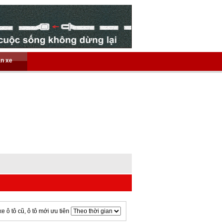
án xe
xe ô tô cũ, ô tô mới ưu tiên