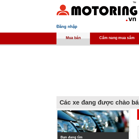
Đăng nhập
Mua bán
Cẩm nang mua sắm
Các xe đang được chào b
Bạn đang tìm