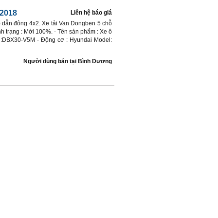
 2018
Liên hệ báo giá
T) dẫn động 4x2. Xe tải Van Dongben 5 chỗ
nh trạng : Mới 100%. - Tên sản phẩm : Xe ô
oại:DBX30-V5M - Động cơ : Hyundai Model:
Người dùng bán
tại
Bình Dương