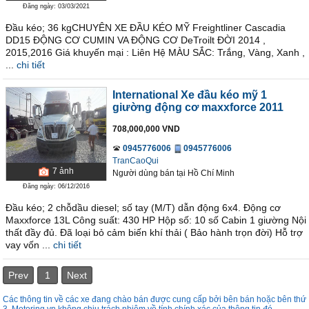
Đăng ngày: 03/03/2021
Đầu kéo; 36 kgCHUYÊN XE ĐẦU KÉO MỸ Freightliner Cascadia
DD15 ĐỘNG CƠ CUMIN VA ĐỘNG CƠ DeTroilt ĐỜI 2014 ,
2015,2016 Giá khuyến mại : Liên Hệ MÀU SẮC: Trắng, Vàng, Xanh ,
...
chi tiết
International Xe đầu kéo mỹ 1
giường động cơ maxxforce 2011
708,000,000 VND
0945776006
0945776006
TranCaoQui
7
ảnh
Người dùng bán
tại
Hồ Chí Minh
Đăng ngày: 06/12/2016
Đầu kéo; 2 chỗdầu diesel; số tay (M/T) dẫn động 6x4. Động cơ
Maxxforce 13L Công suất: 430 HP Hộp số: 10 số Cabin 1 giường Nội
thất đầy đủ. Đã loại bỏ cảm biến khí thải ( Bảo hành trọn đời) Hỗ trợ
vay vốn ...
chi tiết
Prev
1
Next
Các thông tin về các xe đang chào bán được cung cấp bởi bên bán hoặc bên thứ