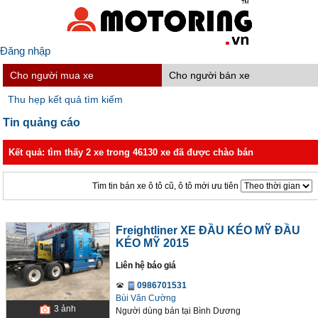
Đăng nhập
Cho người mua xe
Cho người bán xe
Thu hẹp kết quả tìm kiếm
Tin quảng cáo
Kết quả: tìm thấy 2 xe trong 46130 xe đã được chào bán
Tìm tin bán xe ô tô cũ, ô tô mới ưu tiên
Freightliner XE ĐẦU KÉO MỸ ĐẦU
KÉO MỸ 2015
Liên hệ báo giá
0986701531
Bùi Văn Cường
3
ảnh
Người dùng bán
tại
Bình Dương