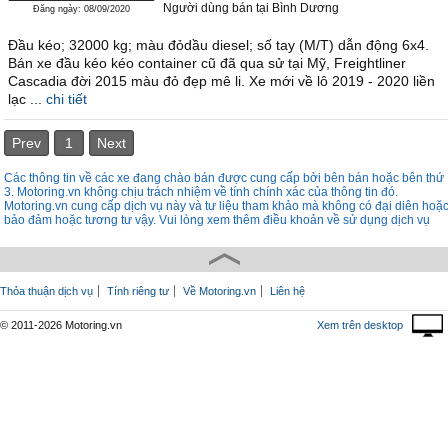
Người dùng bán
tại
Bình Dương
Đăng ngày: 08/09/2020
Đầu kéo; 32000 kg; màu đỏdầu diesel; số tay (M/T) dẫn động 6x4.
Bán xe đầu kéo kéo container cũ đã qua sử tại Mỹ, Freightliner
Cascadia đời 2015 màu đỏ đẹp mê li. Xe mới về lô 2019 - 2020 liền
lạc ...
chi tiết
Prev
1
Next
Các thông tin về các xe đang chào bán được cung cấp bởi bên bán hoặc bên thứ
3. Motoring.vn không chịu trách nhiệm về tính chính xác của thông tin đó.
Motoring.vn cung cấp dịch vụ này và tư liệu tham khảo mà không có đại diên hoặ
bảo đảm hoặc tương tư vậy. Vui lòng xem thêm điều khoản về sử dụng dịch vụ
Thỏa thuận dịch vụ
Tính riêng tư
Về Motoring.vn
Liên hệ
© 2011-2026 Motoring.vn
Xem trên desktop