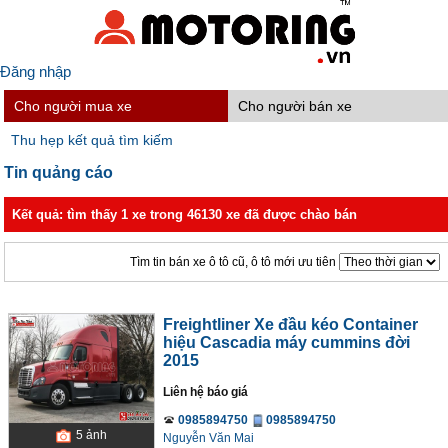
Đăng nhập
Cho người mua xe
Cho người bán xe
Thu hẹp kết quả tìm kiếm
Tin quảng cáo
Kết quả: tìm thấy 1 xe trong 46130 xe đã được chào bán
Tìm tin bán xe ô tô cũ, ô tô mới ưu tiên
Freightliner Xe đầu kéo Container
hiệu Cascadia máy cummins đời
2015
Liên hệ báo giá
0985894750
0985894750
5
ảnh
Nguyễn Văn Mai