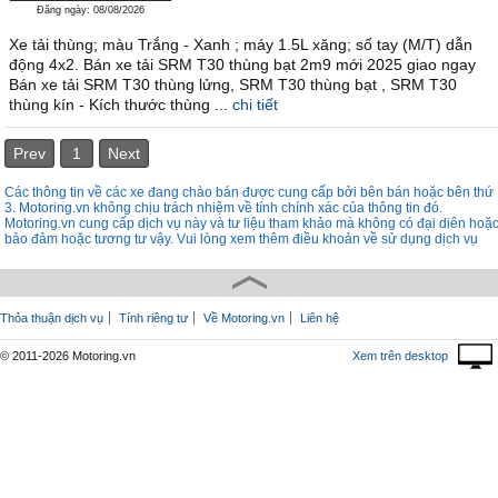
Đăng ngày: 08/08/2026
Xe tải thùng; màu Trắng - Xanh ; máy 1.5L xăng; số tay (M/T) dẫn
động 4x2. Bán xe tải SRM T30 thùng bạt 2m9 mới 2025 giao ngay
Bán xe tải SRM T30 thùng lửng, SRM T30 thùng bạt , SRM T30
thùng kín - Kích thước thùng ...
chi tiết
Prev
1
Next
Các thông tin về các xe đang chào bán được cung cấp bởi bên bán hoặc bên thứ
3. Motoring.vn không chịu trách nhiệm về tính chính xác của thông tin đó.
Motoring.vn cung cấp dịch vụ này và tư liệu tham khảo mà không có đại diên hoặ
bảo đảm hoặc tương tư vậy. Vui lòng xem thêm điều khoản về sử dụng dịch vụ
Thỏa thuận dịch vụ
Tính riêng tư
Về Motoring.vn
Liên hệ
© 2011-2026 Motoring.vn
Xem trên desktop