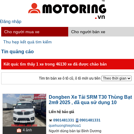
Đăng nhập
Cho người mua xe
Cho người bán xe
Thu hẹp kết quả tìm kiếm
Tin quảng cáo
Kết quả: tìm thấy 1 xe trong 46130 xe đã được chào bán
Tìm tin bán xe ô tô cũ, ô tô mới ưu tiên
Dongben Xe Tải SRM T30 Thùng Bạt
2m9 2025
, đã qua sử dụng 10
Liên hệ báo giá
0901481331
0901481331
quehuonghiephoa1
4
ảnh
Người dùng bán
tại
Bình Dương