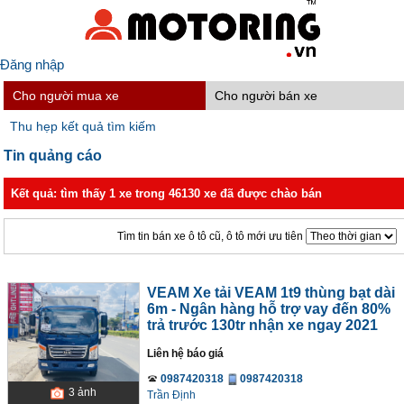
Đăng nhập
Cho người mua xe
Cho người bán xe
Thu hẹp kết quả tìm kiếm
Tin quảng cáo
Kết quả: tìm thấy 1 xe trong 46130 xe đã được chào bán
Tìm tin bán xe ô tô cũ, ô tô mới ưu tiên
VEAM Xe tải VEAM 1t9 thùng bạt dài
6m - Ngân hàng hỗ trợ vay đến 80%
trả trước 130tr nhận xe ngay 2021
Liên hệ báo giá
0987420318
0987420318
3
ảnh
Trần Định