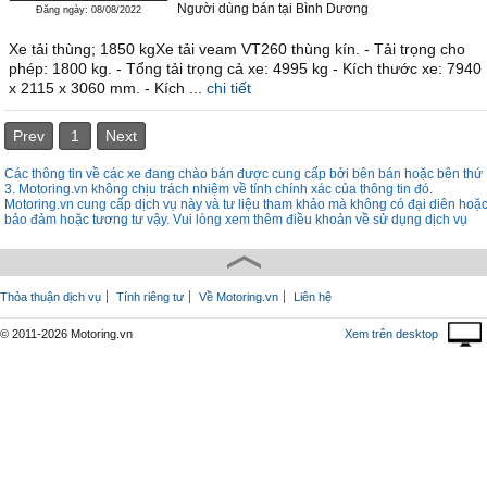
Người dùng bán
tại
Bình Dương
Đăng ngày: 08/08/2022
Xe tải thùng; 1850 kgXe tải veam VT260 thùng kín. - Tải trọng cho
phép: 1800 kg. - Tổng tải trọng cả xe: 4995 kg - Kích thước xe: 7940
x 2115 x 3060 mm. - Kích ...
chi tiết
Prev
1
Next
Các thông tin về các xe đang chào bán được cung cấp bởi bên bán hoặc bên thứ
3. Motoring.vn không chịu trách nhiệm về tính chính xác của thông tin đó.
Motoring.vn cung cấp dịch vụ này và tư liệu tham khảo mà không có đại diên hoặ
bảo đảm hoặc tương tư vậy. Vui lòng xem thêm điều khoản về sử dụng dịch vụ
Thỏa thuận dịch vụ
Tính riêng tư
Về Motoring.vn
Liên hệ
© 2011-2026 Motoring.vn
Xem trên desktop