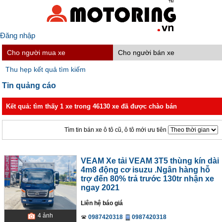
Đăng nhập
Cho người mua xe
Cho người bán xe
Thu hẹp kết quả tìm kiếm
Tin quảng cáo
Kết quả: tìm thấy 1 xe trong 46130 xe đã được chào bán
Tìm tin bán xe ô tô cũ, ô tô mới ưu tiên
VEAM Xe tải VEAM 3T5 thùng kín dài
4m8 động cơ isuzu .Ngân hàng hỗ
trợ đến 80% trả trước 130tr nhận xe
ngay 2021
Liên hệ báo giá
4
ảnh
0987420318
0987420318