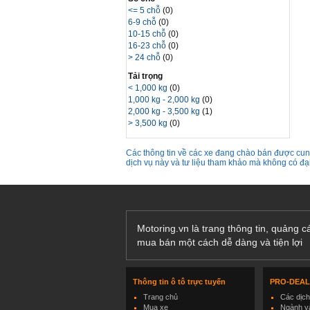
<= 5 chỗ
(0)
6-9 chỗ
(0)
10-15 chỗ
(0)
16-23 chỗ
(0)
> 24 chỗ
(0)
Tải trọng
< 1,000 kg
(0)
1,000 kg - 2,000 kg
(0)
2,000 kg - 3,500 kg
(1)
> 3,500 kg
(0)
Các thông tin về các xe đang chào bán được cung
dịch vụ này và tư liệu tham khảo mà không có đ
Motoring.vn là trang thông tin, quảng 
mua bán một cách dễ dàng và tiện lợi
Thông tin ô tô trực tuyến
PRO-DEA
Trang chủ
Các dịc
Mua xe
Ngành và