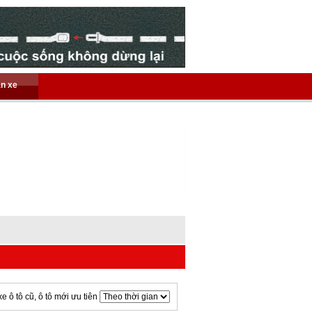
án xe
xe ô tô cũ, ô tô mới ưu tiên