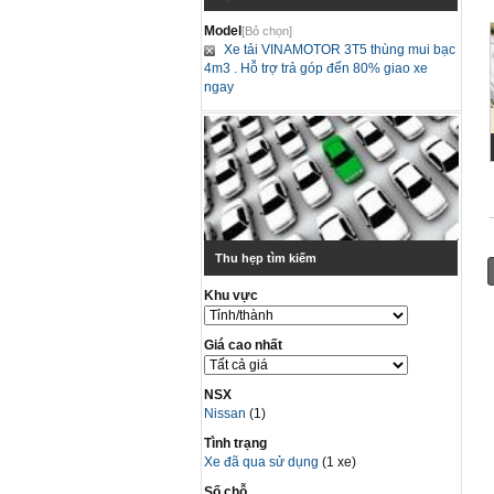
Model
[Bỏ chọn]
Xe tải VINAMOTOR 3T5 thùng mui bạc
4m3 . Hỗ trợ trả góp đến 80% giao xe
ngay
Thu hẹp tìm kiếm
Khu vực
Giá cao nhất
NSX
Nissan
(1)
Tình trạng
Xe đã qua sử dụng
(1 xe)
Số chỗ