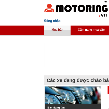
Đăng nhập
Mua bán
Cẩm nang mua sắm
Các xe đang được chào b
Bạn đang tìm