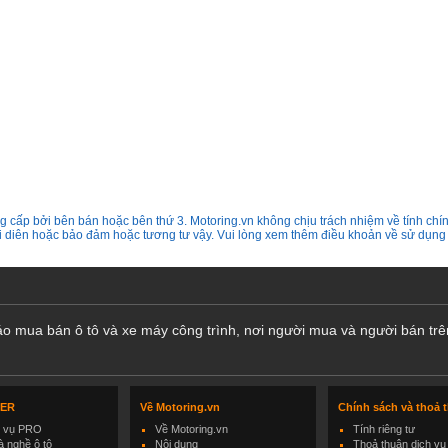
 cấp bởi bên bán hoặc bên thứ 3. Motoring.vn không chịu trách nhiệm về tính chín
ại diên hoặc bảo đảm hoặc tương tư vậy. Vui lòng xem thêm điều khoản về sử dụng
cáo mua bán ô tô và xe máy công trình, nơi người mua và người bán trê
LER
Về Motoring.vn
Chính sách và thoả 
h vụ PRO
Về Motoring.vn
Tính riêng tư
 nghề ô tô
Nội dung
Thoả thuận dịch vụ