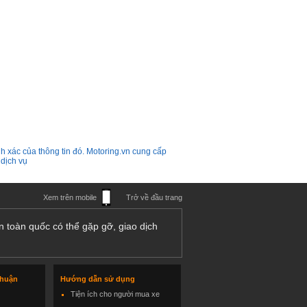
h xác của thông tin đó. Motoring.vn cung cấp
 dịch vụ
Xem trên mobile
Trở về đầu trang
n toàn quốc có thể gặp gỡ, giao dịch
thuận
Hướng dẫn sử dụng
Tiện ích cho người mua xe