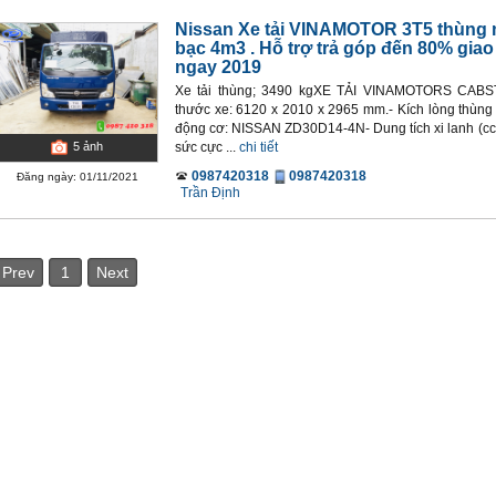
Nissan Xe tải VINAMOTOR 3T5 thùng 
bạc 4m3 . Hỗ trợ trả góp đến 80% giao
ngay 2019
Xe tải thùng; 3490 kgXE TẢI VINAMOTORS CABST
thước xe: 6120 x 2010 x 2965 mm.- Kích lòng thùng
động cơ: NISSAN ZD30D14-4N- Dung tích xi lanh (cc):
sức cực ...
chi tiết
5
ảnh
0987420318
0987420318
Đăng ngày: 01/11/2021
Trần Định
Prev
1
Next