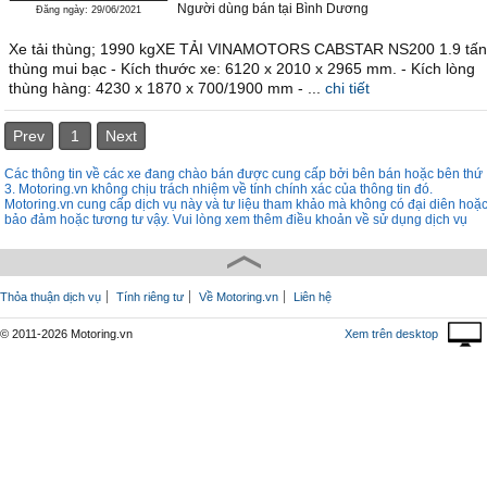
Người dùng bán
tại
Bình Dương
Đăng ngày: 29/06/2021
Xe tải thùng; 1990 kgXE TẢI VINAMOTORS CABSTAR NS200 1.9 tấn
thùng mui bạc - Kích thước xe: 6120 x 2010 x 2965 mm. - Kích lòng
thùng hàng: 4230 x 1870 x 700/1900 mm - ...
chi tiết
Prev
1
Next
Các thông tin về các xe đang chào bán được cung cấp bởi bên bán hoặc bên thứ
3. Motoring.vn không chịu trách nhiệm về tính chính xác của thông tin đó.
Motoring.vn cung cấp dịch vụ này và tư liệu tham khảo mà không có đại diên hoặ
bảo đảm hoặc tương tư vậy. Vui lòng xem thêm điều khoản về sử dụng dịch vụ
Thỏa thuận dịch vụ
Tính riêng tư
Về Motoring.vn
Liên hệ
© 2011-2026 Motoring.vn
Xem trên desktop