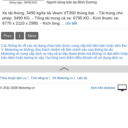
Người dùng bán
tại
Bình Dương
Đăng ngày: 08/08/2022
Xe tải thùng; 3490 kgXe tải Veam VT350 thùng bạt. - Tải trọng cho
phép: 3490 KG. - Tổng tải trọng cả xe: 6795 KG - Kích thước xe:
6770 x 2110 x 2980. - Kích lòng ...
chi tiết
Prev
1
Next
Các thông tin về các xe đang chào bán được cung cấp bởi bên bán hoặc bên thứ
3. Motoring.vn không chịu trách nhiệm về tính chính xác của thông tin đó.
Motoring.vn cung cấp dịch vụ này và tư liệu tham khảo mà không có đại diên hoặ
bảo đảm hoặc tương tư vậy. Vui lòng xem thêm điều khoản về sử dụng dịch vụ
Thỏa thuận dịch vụ
Tính riêng tư
Về Motoring.vn
Liên hệ
© 2011-2026 Motoring.vn
Xem trên desktop