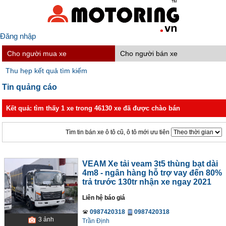
Đăng nhập
Cho người mua xe
Cho người bán xe
Thu hẹp kết quả tìm kiếm
Tin quảng cáo
Kết quả: tìm thấy 1 xe trong 46130 xe đã được chào bán
Tìm tin bán xe ô tô cũ, ô tô mới ưu tiên
VEAM Xe tải veam 3t5 thùng bạt dài
4m8 - ngân hàng hỗ trợ vay đến 80%
trả trước 130tr nhận xe ngay 2021
Liên hệ báo giá
0987420318
0987420318
3
ảnh
Trần Định