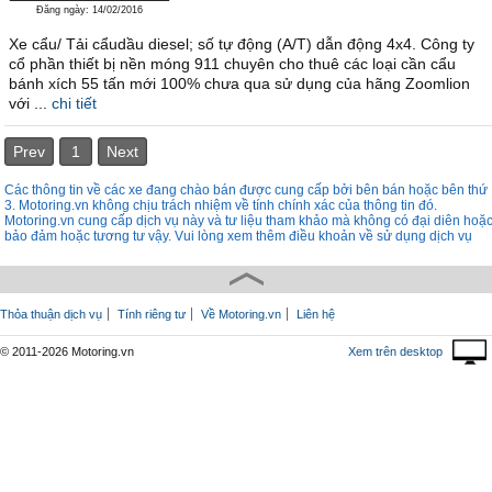
Đăng ngày: 14/02/2016
Xe cẩu/ Tải cẩudầu diesel; số tự động (A/T) dẫn động 4x4. Công ty
cổ phần thiết bị nền móng 911 chuyên cho thuê các loại cần cẩu
bánh xích 55 tấn mới 100% chưa qua sử dụng của hãng Zoomlion
với ...
chi tiết
Prev
1
Next
Các thông tin về các xe đang chào bán được cung cấp bởi bên bán hoặc bên thứ
3. Motoring.vn không chịu trách nhiệm về tính chính xác của thông tin đó.
Motoring.vn cung cấp dịch vụ này và tư liệu tham khảo mà không có đại diên hoặ
bảo đảm hoặc tương tư vậy. Vui lòng xem thêm điều khoản về sử dụng dịch vụ
Thỏa thuận dịch vụ
Tính riêng tư
Về Motoring.vn
Liên hệ
© 2011-2026 Motoring.vn
Xem trên desktop