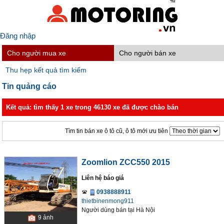
Đăng nhập
Cho người mua xe
Cho người bán xe
Thu hẹp kết quả tìm kiếm
Tin quảng cáo
Kết quả: tìm thấy 1 xe trong 46130 xe đã được chào bán
Tìm tin bán xe ô tô cũ, ô tô mới ưu tiên
Zoomlion ZCC550 2015
Liên hệ báo giá
0938888911
thietbinenmong911
Người dùng bán
tại
Hà Nội
9
ảnh