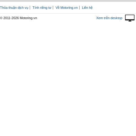
Thỏa thuận dịch vụ
Tính riêng tư
Về Motoring.vn
Liên hệ
© 2011-2026 Motoring.vn
Xem trên desktop