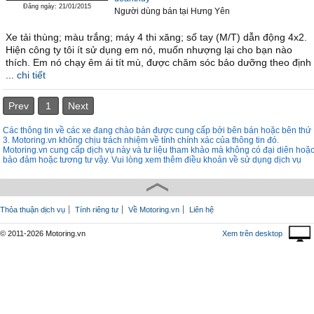
Đăng ngày: 21/01/2015
Người dùng bán
tại
Hưng Yên
Xe tải thùng; màu trắng; máy 4 thi xăng; số tay (M/T) dẫn động 4x2.
Hiện công ty tôi ít sử dụng em nó, muốn nhượng lại cho bạn nào
thích. Em nó chạy êm ái tít mù, được chăm sóc bảo dưỡng theo định
...
chi tiết
Prev
1
Next
Các thông tin về các xe đang chào bán được cung cấp bởi bên bán hoặc bên thứ
3. Motoring.vn không chịu trách nhiệm về tính chính xác của thông tin đó.
Motoring.vn cung cấp dịch vụ này và tư liệu tham khảo mà không có đại diên hoặ
bảo đảm hoặc tương tư vậy. Vui lòng xem thêm điều khoản về sử dụng dịch vụ
Thỏa thuận dịch vụ
Tính riêng tư
Về Motoring.vn
Liên hệ
© 2011-2026 Motoring.vn
Xem trên desktop