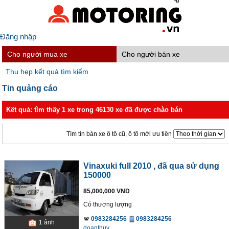
Đăng nhập
Cho người mua xe
Cho người bán xe
Thu hẹp kết quả tìm kiếm
Tin quảng cáo
Kết quả: tìm thấy 1 xe trong 46130 xe đã được chào bán
Tìm tin bán xe ô tô cũ, ô tô mới ưu tiên
Vinaxuki full 2010
, đã qua sử dụng
150000
85,000,000 VND
Có thương lượng
0983284256
0983284256
1
ảnh
doanthuy