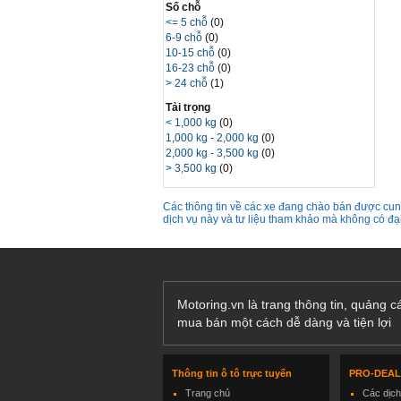
Số chỗ
<= 5 chỗ
(0)
6-9 chỗ
(0)
10-15 chỗ
(0)
16-23 chỗ
(0)
> 24 chỗ
(1)
Tải trọng
< 1,000 kg
(0)
1,000 kg - 2,000 kg
(0)
2,000 kg - 3,500 kg
(0)
> 3,500 kg
(0)
Các thông tin về các xe đang chào bán được cung
dịch vụ này và tư liệu tham khảo mà không có đ
Motoring.vn là trang thông tin, quảng 
mua bán một cách dễ dàng và tiện lợi
Thông tin ô tô trực tuyến
PRO-DEA
Trang chủ
Các dịc