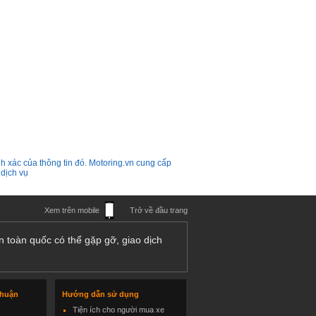
h xác của thông tin đó. Motoring.vn cung cấp
 dịch vụ
Xem trên mobile
Trở về đầu trang
n toàn quốc có thể gặp gỡ, giao dịch
thuận
Hướng dẫn sử dụng
Tiện ích cho người mua xe