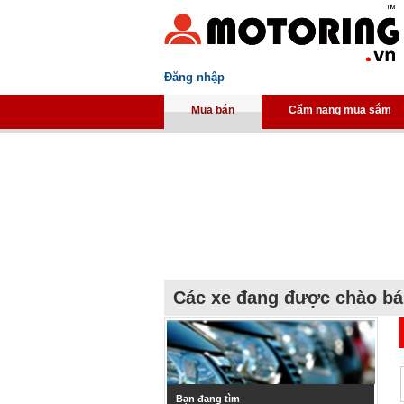
Đăng nhập
Mua bán
Cẩm nang mua sắm
Các xe đang được chào b
Bạn đang tìm