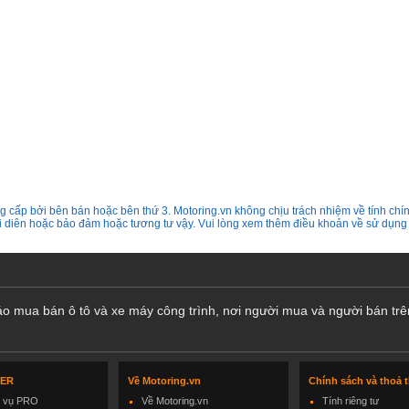
 cấp bởi bên bán hoặc bên thứ 3. Motoring.vn không chịu trách nhiệm về tính chín
ại diên hoặc bảo đảm hoặc tương tư vậy. Vui lòng xem thêm điều khoản về sử dụng
cáo mua bán ô tô và xe máy công trình, nơi người mua và người bán trê
LER
Về Motoring.vn
Chính sách và thoả 
h vụ PRO
Về Motoring.vn
Tính riêng tư