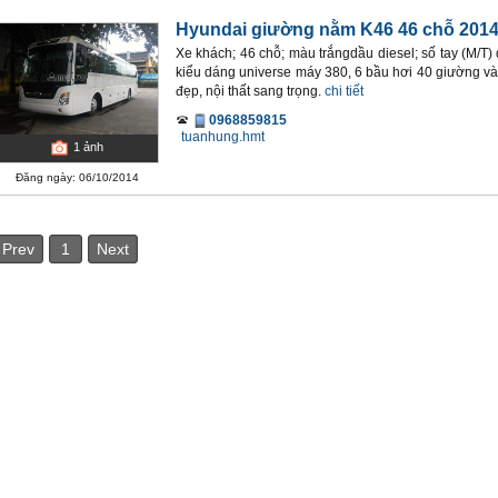
Hyundai giường nằm K46 46 chỗ 201
Xe khách; 46 chỗ; màu trắngdầu diesel; số tay (M/T
kiểu dáng universe máy 380, 6 bầu hơi 40 giường và 
đẹp, nội thất sang trọng.
chi tiết
0968859815
tuanhung.hmt
1
ảnh
Đăng ngày: 06/10/2014
Prev
1
Next