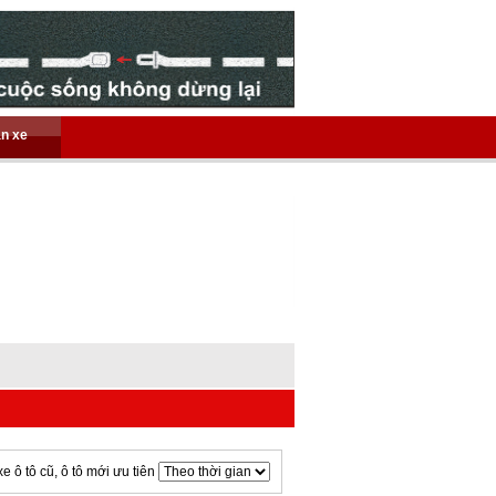
án xe
xe ô tô cũ, ô tô mới ưu tiên