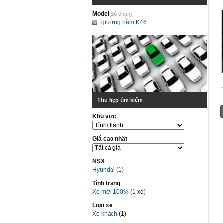
Model
[Bỏ chọn]
giường nằm K46
Thu hẹp tìm kiếm
Khu vực
Giá cao nhất
NSX
Hyundai
(1)
Tình trạng
Xe mới 100%
(1 xe)
Loại xe
Xe khách
(1)