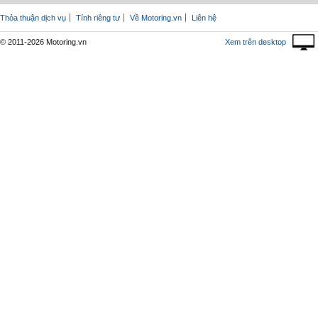
Thỏa thuận dịch vụ
Tính riêng tư
Về Motoring.vn
Liên hệ
© 2011-2026 Motoring.vn
Xem trên desktop