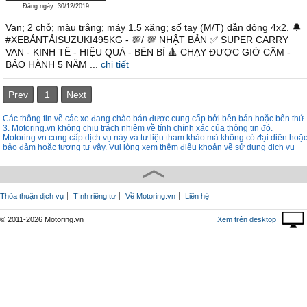
Đăng ngày: 30/12/2019
Van; 2 chỗ; màu trắng; máy 1.5 xăng; số tay (M/T) dẫn động 4x2. 🔔
#XEBÁNTẢISUZUKI495KG - 💯/ 💯 NHẬT BẢN ✅ SUPER CARRY
VAN - KINH TẾ - HIỆU QUẢ - BỀN BỈ 🔺 CHẠY ĐƯỢC GIỜ CẤM -
BẢO HÀNH 5 NĂM ...
chi tiết
Prev
1
Next
Các thông tin về các xe đang chào bán được cung cấp bởi bên bán hoặc bên thứ
3. Motoring.vn không chịu trách nhiệm về tính chính xác của thông tin đó.
Motoring.vn cung cấp dịch vụ này và tư liệu tham khảo mà không có đại diên hoặ
bảo đảm hoặc tương tư vậy. Vui lòng xem thêm điều khoản về sử dụng dịch vụ
Thỏa thuận dịch vụ
Tính riêng tư
Về Motoring.vn
Liên hệ
© 2011-2026 Motoring.vn
Xem trên desktop