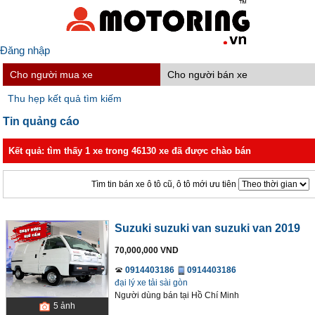
Đăng nhập
Cho người mua xe
Cho người bán xe
Thu hẹp kết quả tìm kiếm
Tin quảng cáo
Kết quả: tìm thấy 1 xe trong 46130 xe đã được chào bán
Tìm tin bán xe ô tô cũ, ô tô mới ưu tiên
Suzuki suzuki van suzuki van 2019
70,000,000 VND
0914403186
0914403186
đại lý xe tải sài gòn
Người dùng bán
tại
Hồ Chí Minh
5
ảnh