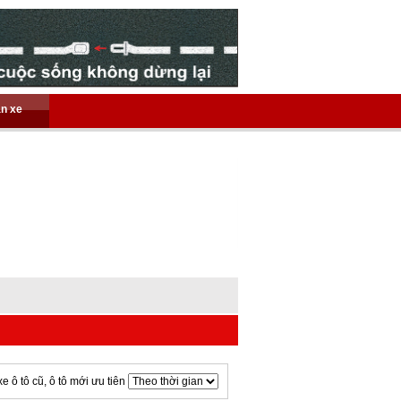
án xe
xe ô tô cũ, ô tô mới ưu tiên