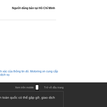
Người dùng bán
tại
Hồ Chí Minh
h xác của thông tin đó. Motoring.vn cung cấp
 dịch vụ
Xem trên mobile
Trở về đầu trang
n toàn quốc có thể gặp gỡ, giao dịch