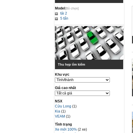
Model
[Bỏ chọn]
tải 2
5 tấn
Thu hẹp tìm kiếm
Khu vực
Giá cao nhất
NSX
Cửu Long
(1)
Kia
(1)
VEAM
(1)
Tình trạng
Xe mới 100%
(2 xe)