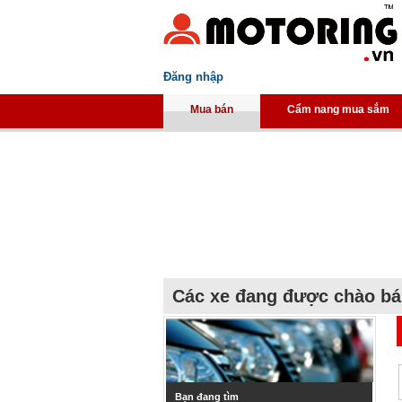
Đăng nhập
Mua bán
Cẩm nang mua sắm
Các xe đang được chào b
Bạn đang tìm