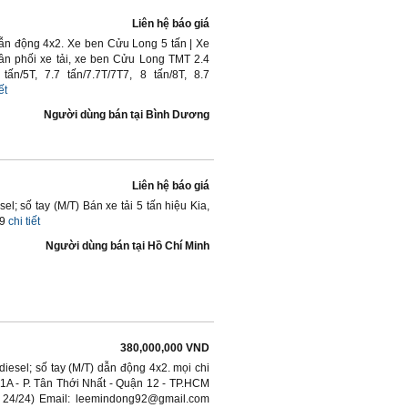
Liên hệ báo giá
dẫn động 4x2. Xe ben Cửu Long 5 tấn | Xe
n phối xe tải, xe ben Cửu Long TMT 2.4
5 tấn/5T, 7.7 tấn/7.7T/7T7, 8 tấn/8T, 8.7
ết
Người dùng bán
tại
Bình Dương
Liên hệ báo giá
; số tay (M/T) Bán xe tải 5 tấn hiệu Kia,
09
chi tiết
Người dùng bán
tại
Hồ Chí Minh
380,000,000 VND
esel; số tay (M/T) dẫn động 4x2. mọi chi
ộ 1A - P. Tân Thới Nhất - Quận 12 - TP.HCM
 24/24) Email: leemindong92@gmail.com