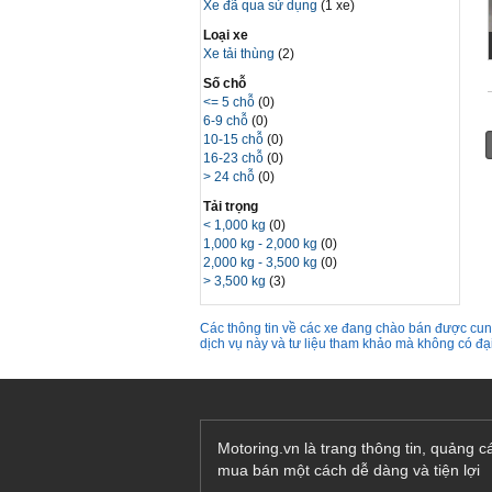
Xe đã qua sử dụng
(1 xe)
Loại xe
Xe tải thùng
(2)
Số chỗ
<= 5 chỗ
(0)
6-9 chỗ
(0)
10-15 chỗ
(0)
16-23 chỗ
(0)
> 24 chỗ
(0)
Tải trọng
< 1,000 kg
(0)
1,000 kg - 2,000 kg
(0)
2,000 kg - 3,500 kg
(0)
> 3,500 kg
(3)
Các thông tin về các xe đang chào bán được cung
dịch vụ này và tư liệu tham khảo mà không có đ
Motoring.vn là trang thông tin, quảng 
mua bán một cách dễ dàng và tiện lợi