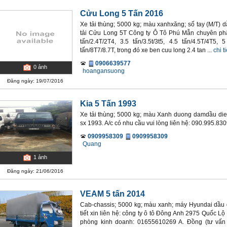
Cửu Long 5 Tấn 2016
Xe tải thùng; 5000 kg; màu xanhxăng; số tay (M/T) 
tải Cửu Long 5T Công ty Ô Tô Phú Mẫn chuyên phâ
tấn/2.4T/2T4, 3.5 tấn/3.5t/3t5, 4.5 tấn/4.5T/4T5, 
tấn/8T7/8.7T, trong đó xe ben cuu long 2.4 tan ...
chi ti
0906639577
0
ảnh
hoangansuong
Đăng ngày: 19/07/2016
Kia 5 Tấn 1993
Xe tải thùng; 5000 kg; màu Xanh duong damdầu diesel
sx 1993. A/c có nhu cầu vui lòng liên hệ: 090.995.83
0909958309
0909958309
Quang
1
ảnh
Đăng ngày: 21/06/2016
VEAM 5 tấn 2014
Cab-chassis; 5000 kg; màu xanh; máy Hyundai dầu di
tiết xin liên hệ: công ty ô tô Đông Anh 2975 Quốc L
phòng kinh doanh: 01655610269 A. Đồng (tư vấn