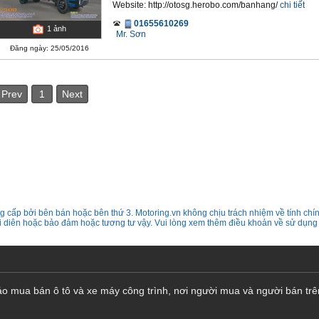
Website: http://otosg.herobo.com/banhang/
chi tiết
01655610269
1
ảnh
Mr. Sơn
Đăng ngày: 25/05/2016
Prev
1
Next
 cấp bởi bên bán hoặc bên thứ 3. Motoring.vn không chịu trách nhiệm về tính chín
ại diên hoặc bảo đảm hoặc tương tư vậy. Vui lòng xem thêm điều khoản về sử dụng
cáo mua bán ô tô và xe máy công trình, nơi người mua và người bán trê