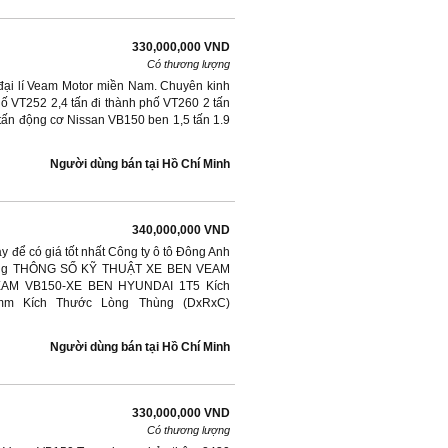
330,000,000 VND
Có thương lượng
 đại lí Veam Motor miền Nam. Chuyên kinh
ố VT252 2,4 tấn đi thành phố VT260 2 tấn
 tấn động cơ Nissan VB150 ben 1,5 tấn 1.9
Người dùng bán
tại
Hồ Chí Minh
340,000,000 VND
y để có giá tốt nhất Công ty ô tô Đông Anh
Quang THÔNG SỐ KỸ THUẬT XE BEN VEAM
AM VB150-XE BEN HYUNDAI 1T5 Kích
mm Kích Thước Lòng Thùng (DxRxC)
Người dùng bán
tại
Hồ Chí Minh
330,000,000 VND
Có thương lượng