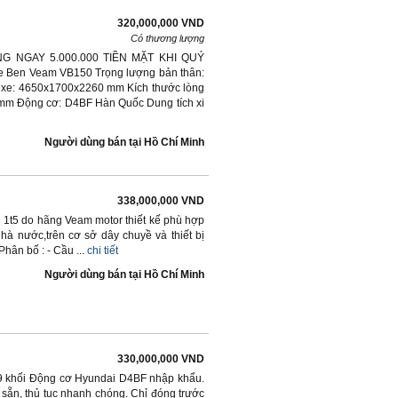
320,000,000 VND
Có thương lượng
TẶNG NGAY 5.000.000 TIỀN MẶT KHI QUÝ
Ben Veam VB150 Trọng lượng bản thân:
c xe: 4650x1700x2260 mm Kích thước lòng
mm Động cơ: D4BF Hàn Quốc Dung tích xi
Người dùng bán
tại
Hồ Chí Minh
338,000,000 VND
n 1t5 do hãng Veam motor thiết kế phù hợp
hà nước,trên cơ sở dây chuyề và thiết bị
hân bố : - Cầu ...
chi tiết
Người dùng bán
tại
Hồ Chí Minh
330,000,000 VND
,9 khối Động cơ Hyundai D4BF nhập khẩu.
sẵn, thủ tục nhanh chóng. Chỉ đóng trước