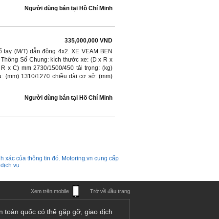
Người dùng bán
tại
Hồ Chí Minh
335,000,000 VND
số tay (M/T) dẫn động 4x2. XE VEAM BEN
ông Số Chung: kích thước xe: (D x R x
R x C) mm 2730/1500/450 tải trọng: (kg)
au: (mm) 1310/1270 chiều dài cơ sở: (mm)
Người dùng bán
tại
Hồ Chí Minh
h xác của thông tin đó. Motoring.vn cung cấp
 dịch vụ
Xem trên mobile
Trở về đầu trang
n toàn quốc có thể gặp gỡ, giao dịch