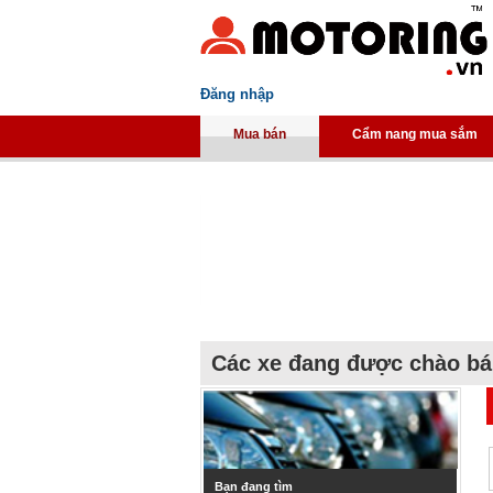
Đăng nhập
Mua bán
Cẩm nang mua sắm
Các xe đang được chào b
Bạn đang tìm