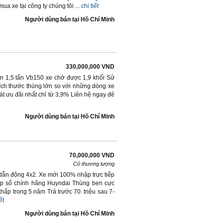
a xe tại công ty chúng tôi ...
chi tiết
Người dùng bán
tại
Hồ Chí Minh
330,000,000 VND
en 1,5 tấn Vb150 xe chở được 1,9 khối Sử
ch thước thùng lớn so với những dòng xe
át ưu đãi nhất chỉ từ 3,9% Liên hệ ngay đẻ
Người dùng bán
tại
Hồ Chí Minh
70,000,000 VND
Có thương lượng
 dẫn động 4x2. Xe mới 100% nhập trực tiếp
ộp số chính hãng Huyndai Thùng ben cực
 thấp trong 5 năm Trả trước 70. triệu sau 7-
ết
Người dùng bán
tại
Hồ Chí Minh