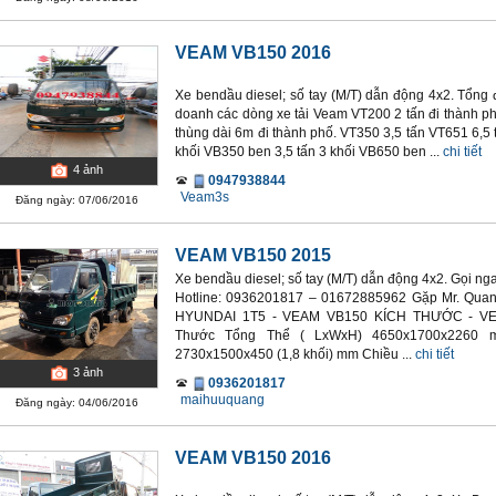
VEAM VB150 2016
Xe bendầu diesel; số tay (M/T) dẫn động 4x2. Tổng
doanh các dòng xe tải Veam VT200 2 tấn đi thành ph
thùng dài 6m đi thành phố. VT350 3,5 tấn VT651 6,5
khối VB350 ben 3,5 tấn 3 khối VB650 ben ...
chi tiết
4
ảnh
0947938844
Veam3s
Đăng ngày: 07/06/2016
VEAM VB150 2015
Xe bendầu diesel; số tay (M/T) dẫn động 4x2. Gọi nga
Hotline: 0936201817 – 01672885962 Gặp Mr. 
HYUNDAI 1T5 - VEAM VB150 KÍCH THƯỚC - VE
Thước Tổng Thể ( LxWxH) 4650x1700x2260 
2730x1500x450 (1,8 khối) mm Chiều ...
chi tiết
3
ảnh
0936201817
maihuuquang
Đăng ngày: 04/06/2016
VEAM VB150 2016