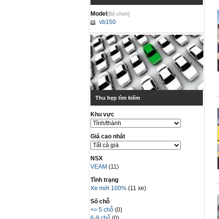
Model
[Bỏ chọn]
vb150
Thu hẹp tìm kiếm
Khu vực
Giá cao nhất
NSX
VEAM
(11)
Tình trạng
Xe mới 100%
(11 xe)
Số chỗ
<= 5 chỗ
(0)
6-9 chỗ
(0)