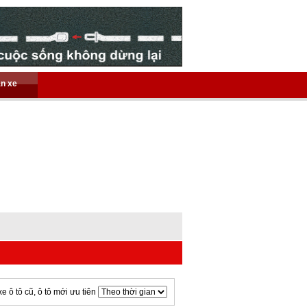
án xe
xe ô tô cũ, ô tô mới ưu tiên