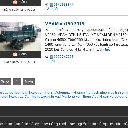
4
ảnh
0947938844
Veam3s
Đăng ngày: 18/04/2016
VEAM vb150 2015
Xe ben; màu xanh; máy hyundai d4bf dầu diesel; 
VB150, VEAM BEN 1.5 TẤN, XE VEAM BEN VB150, Th
C) mm 4650/1700/2260 kích thước thùng ben; (D x 
1490 tổng trọng tải: (kg) 4050 vết bánh xe trước/s
2620 loại động cơ: 4 kỳ, 4 xilanh ...
chi tiết
1
ảnh
0932747205
KHAI
Đăng ngày: 11/01/2016
Prev
1
Next
 cấp bởi bên bán hoặc bên thứ 3. Motoring.vn không chịu trách nhiệm về tính chín
ại diên hoặc bảo đảm hoặc tương tư vậy. Vui lòng xem thêm điều khoản về sử dụng
cáo mua bán ô tô và xe máy công trình, nơi người mua và người bán trê