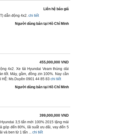
Liên hệ báo giá
/T) dẫn động 4x2.
chi tiết
Người dùng bán
tại
Hồ Chí Minh
455,000,000 VND
 động 4x2. Xe tải Hyundai Veam thùng dài
uản tốt. Máy, gầm, đồng zin 100%. Nay cần
IÊN HỆ: Ms.Duyên 0901 44 85 83
chi tiết
Người dùng bán
tại
Hồ Chí Minh
399,000,000 VND
i Hyundai 3,5 tấn mới 100% 2015 tặng mái
trả góp đến 80%, lãi suất ưu đãi, vay đến 5
 và ben từ 1 tấn ...
chi tiết