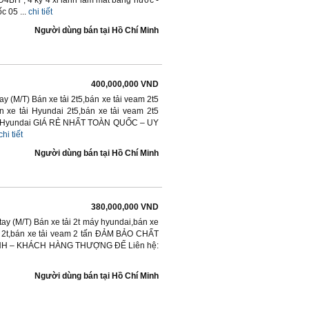
4BH , 4 kỳ 4 xi lanh làm mát bằng nước -
 05 ...
chi tiết
Người dùng bán
tại
Hồ Chí Minh
400,000,000 VND
ay (M/T) Bán xe tải 2t5,bán xe tải veam 2t5
 xe tải Hyundai 2t5,bán xe tải veam 2t5
 máy Hyundai GIÁ RẺ NHẤT TOÀN QUỐC – UY
chi tiết
Người dùng bán
tại
Hồ Chí Minh
380,000,000 VND
tay (M/T) Bán xe tải 2t máy hyundai,bán xe
am 2t,bán xe tải veam 2 tấn ĐẢM BẢO CHẤT
NH – KHÁCH HÀNG THƯỢNG ĐẾ Liên hệ:
Người dùng bán
tại
Hồ Chí Minh