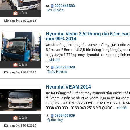
0901448583
Ms.Duyên
1
ảnh
Đăng ngày: 14/12/2015
Hyundai Veam 2,5t thùng dài 6,1m cao
mới 99% 2014
Xe tải thùng; 2490 kgdầu diesel; số tay (M/T) dẫn đ
6,1m cao 2,5m. xe tải 2,5 tấn thùng to ngất ngây, xe
chạy được 7.770kg. máy Hyundai. xe đẹp lung linh nay
...
chi tiết
1
ảnh
0961781028
Thùy Hương
Đăng ngày: 31/08/2015
Hyundai VEAM 2014
Xe tải thùng; màu trắng; máy hyundai dầu diesel; số 
tải veam 2t,bán xe tải 2t,xe veam 2t,mua xe tải ve
LƯỢNG – UY TÍN HÀNG ĐẦU – GIÁ CẢ CẢNH TRA
0938 400 939 - 0168.949.2516 MR QUỐC ...
chi tiết
0938400939
1
ảnh
Quốc Huy
Đăng ngày: 24/03/2015