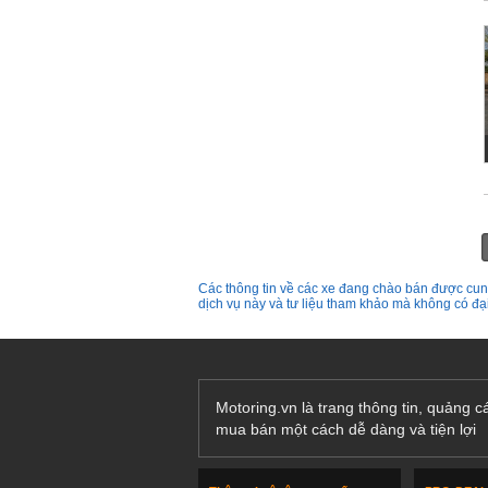
Các thông tin về các xe đang chào bán được cung
dịch vụ này và tư liệu tham khảo mà không có đ
Motoring.vn là trang thông tin, quảng 
mua bán một cách dễ dàng và tiện lợi