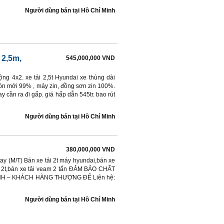
Người dùng bán
tại
Hồ Chí Minh
 2,5m,
545,000,000 VND
ộng 4x2. xe tải 2,5t Hyundai xe thùng dài
 còn mới 99% , máy zin, đồng sơn zin 100%.
 cần ra đi gấp. giá hấp dẫn 545tr. bao rút
Người dùng bán
tại
Hồ Chí Minh
380,000,000 VND
tay (M/T) Bán xe tải 2t máy hyundai,bán xe
am 2t,bán xe tải veam 2 tấn ĐẢM BẢO CHẤT
NH – KHÁCH HÀNG THƯỢNG ĐẾ Liên hệ:
Người dùng bán
tại
Hồ Chí Minh