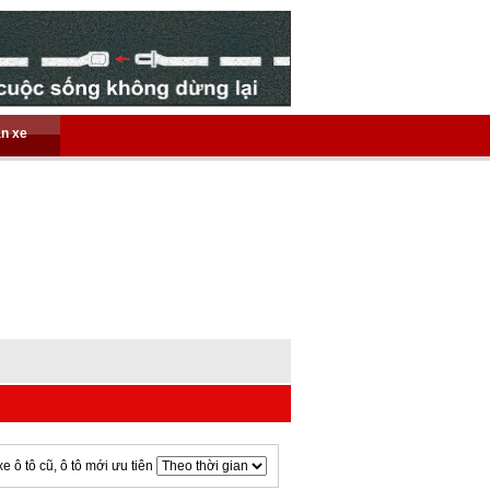
án xe
xe ô tô cũ, ô tô mới ưu tiên