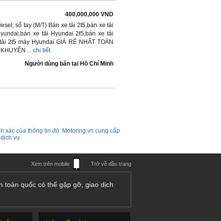
400,000,000 VND
sel; số tay (M/T) Bán xe tải 2t5,bán xe tải
undai,bán xe tải Hyundai 2t5,bán xe tải
xe tải 2t5 máy Hyundai GIÁ RẺ NHẤT TOÀN
KHUYẾN ...
chi tiết
Người dùng bán
tại
Hồ Chí Minh
h xác của thông tin đó. Motoring.vn cung cấp
 dịch vụ
Xem trên mobile
Trở về đầu trang
n toàn quốc có thể gặp gỡ, giao dịch