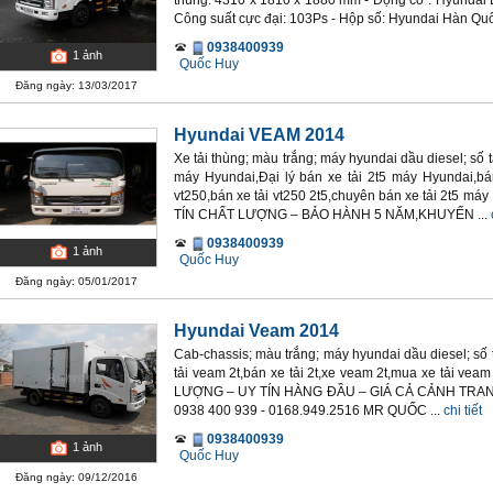
thùng: 4310 x 1810 x 1880 mm - Động cơ : Hyundai D
Công suất cực đại: 103Ps - Hộp số: Hyundai Hàn Quốc
0938400939
1
ảnh
Quốc Huy
Đăng ngày: 13/03/2017
Hyundai VEAM 2014
Xe tải thùng; màu trắng; máy hyundai dầu diesel; số t
máy Hyundai,Đại lý bán xe tải 2t5 máy Hyundai,bán
vt250,bán xe tải vt250 2t5,chuyên bán xe tải 2t5
TÍN CHẤT LƯỢNG – BẢO HÀNH 5 NĂM,KHUYẾN ...
0938400939
1
ảnh
Quốc Huy
Đăng ngày: 05/01/2017
Hyundai Veam 2014
Cab-chassis; màu trắng; máy hyundai dầu diesel; số 
tải veam 2t,bán xe tải 2t,xe veam 2t,mua xe tải ve
LƯỢNG – UY TÍN HÀNG ĐẦU – GIÁ CẢ CẢNH TRA
0938 400 939 - 0168.949.2516 MR QUỐC ...
chi tiết
0938400939
1
ảnh
Quốc Huy
Đăng ngày: 09/12/2016