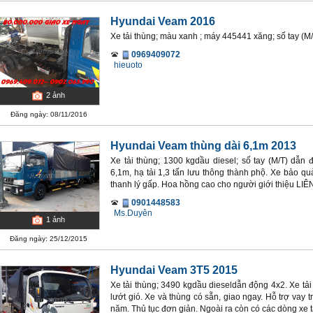
Hyundai Veam 2016
Xe tải thùng; màu xanh ; máy 445441 xăng; số tay (M
0969409072
hieuoto
2
ảnh
Đăng ngày: 08/11/2016
Hyundai Veam thùng dài 6,1m 2013
Xe tải thùng; 1300 kgdầu diesel; số tay (M/T) dẫn
6,1m, hạ tải 1,3 tấn lưu thông thành phộ. Xe bảo q
thanh lý gấp. Hoa hồng cao cho người giới thiệu L
0901448583
Ms.Duyên
1
ảnh
Đăng ngày: 25/12/2015
Hyundai Veam 3T5 2015
Xe tải thùng; 3490 kgdầu dieseldẫn động 4x2. Xe tả
lướt gió. Xe và thùng có sẵn, giao ngay. Hỗ trợ vay 
năm. Thủ tục đơn giản. Ngoài ra còn có các dòng xe tải