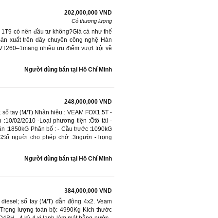
202,000,000 VND
Có thương lượng
 1T9 có nên đầu tư không?Giá cả như thế
ản xuất trên dây chuyên công nghệ Hàn
 VT260–1mang nhiều ưu điểm vượt trội về
Người dùng bán
tại
Hồ Chí Minh
248,000,000 VND
; số tay (M/T) Nhãn hiệu : VEAM FOX1.5T -
:10/02/2010 -Loại phương tiện :Ôtô tải -
ân :1850kG Phân bố : - Cầu trước :1090kG
kGSố người cho phép chở :3người -Trọng
Người dùng bán
tại
Hồ Chí Minh
384,000,000 VND
diesel; số tay (M/T) dẫn động 4x2. Veam
- Trọng lượng toàn bộ: 4990Kg Kích thước