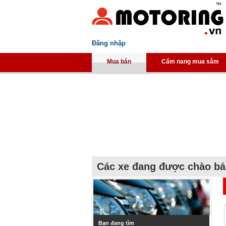
Đăng nhập
Mua bán
Cẩm nang mua sắm
Các xe đang được chào b
Bạn đang tìm