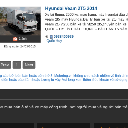
Hyundai Veam 2T5 2014
Xe tải thùng; 2500 kg; màu trang; máy hyundai dầu die
veam 2t5 máy Hyundai,Đại lý bán xe tải 2t5 máy Hy
veam 2t5 vt250,bán xe tải vt250 2t5,chuyên bán 
QUỐC – UY TÍN CHẤT LƯỢNG – BẢO HÀNH 5 NĂM,
0938400939
1
ảnh
Quốc Huy
Đăng ngày: 24/03/2015
Prev
1
Next
 cấp bởi bên bán hoặc bên thứ 3. Motoring.vn không chịu trách nhiệm về tính chín
ại diên hoặc bảo đảm hoặc tương tư vậy. Vui lòng xem thêm điều khoản về sử dụng
cáo mua bán ô tô và xe máy công trình, nơi người mua và người bán trê