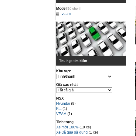
Model
[Bỏ chọn]
veam
Thu hẹp tìm kiếm
Khu vực
Giá cao nhất
NSX
Hyundai
(9)
Kia
(1)
VEAM
(1)
Tình trạng
Xe mới 100%
(10 xe)
Xe đã qua sử dụng
(1 xe)