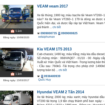
VEAM veam 2017
Xe tải thùng; 1900 kg; màu bạcXe tải Veam VT260–1
nào? Xe tải Veam VT260–1 1T9 là dòng xe được s
Quốc hiện đại, và được lắp ráp tại Việt Nam. Veam
giá thành ...
chi tiết
5
ảnh
0909000735
0909000825
xetaiphuman
Đăng ngày: 10/08/2020
Kia VEAM 1T5 2013
Cab-chassis; 1490 kg; màu trắng; máy kia dầu diesel
Số chứng nhận : 068/VAQ07 - 01/10 - 00 -Ngày cấp 
Xuất xứ :Hàn Quốc và Việt Nam -Trọng lượng bản th
- Cầu sau :760kG -Tải trọng cho phép chở :1490
lượng toàn bộ ...
chi tiết
1
ảnh
0938400939
Quốc Huy
Đăng ngày: 13/03/2017
Hyundai VEAM 2 Tấn 2014
Xe tải thùng; 2000 kg; màu xanh; máy hyundai dầu 
VT200 tải trọng 1,9 tấn chạy thành phố ban ngày: 