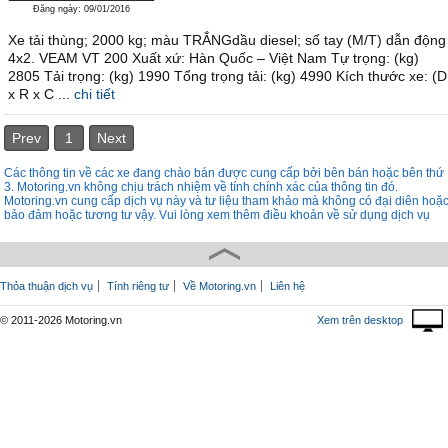
Đăng ngày: 09/01/2016
Xe tải thùng; 2000 kg; màu TRẮNGdầu diesel; số tay (M/T) dẫn động
4x2. VEAM VT 200 Xuất xứ: Hàn Quốc – Việt Nam Tự trọng: (kg)
2805 Tải trọng: (kg) 1990 Tổng trọng tải: (kg) 4990 Kích thước xe: (D
x R x C ...
chi tiết
Prev
1
Next
Các thông tin về các xe đang chào bán được cung cấp bởi bên bán hoặc bên thứ
3. Motoring.vn không chịu trách nhiệm về tính chính xác của thông tin đó.
Motoring.vn cung cấp dịch vụ này và tư liệu tham khảo mà không có đại diên hoặ
bảo đảm hoặc tương tư vậy. Vui lòng xem thêm điều khoản về sử dụng dịch vụ
Thỏa thuận dịch vụ
Tính riêng tư
Về Motoring.vn
Liên hệ
© 2011-2026 Motoring.vn
Xem trên desktop