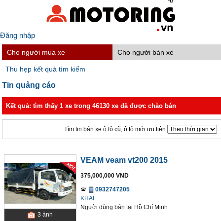
Đăng nhập
Cho người mua xe
Cho người bán xe
Thu hẹp kết quả tìm kiếm
Tin quảng cáo
Kết quả: tìm thấy 1 xe trong 46130 xe đã được chào bán
Tìm tin bán xe ô tô cũ, ô tô mới ưu tiên
VEAM veam vt200 2015
375,000,000 VND
0932747205
KHAI
Người dùng bán
tại
Hồ Chí Minh
3
ảnh