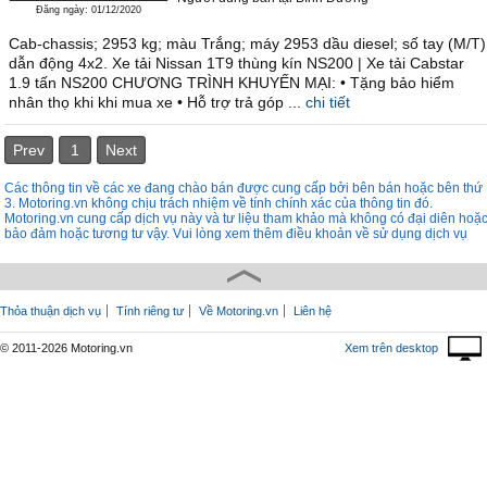
Đăng ngày: 01/12/2020
Cab-chassis; 2953 kg; màu Trắng; máy 2953 dầu diesel; số tay (M/T)
dẫn động 4x2. Xe tải Nissan 1T9 thùng kín NS200 | Xe tải Cabstar
1.9 tấn NS200 CHƯƠNG TRÌNH KHUYẾN MẠI: • Tặng bảo hiểm
nhân thọ khi khi mua xe • Hỗ trợ trả góp ...
chi tiết
Prev
1
Next
Các thông tin về các xe đang chào bán được cung cấp bởi bên bán hoặc bên thứ
3. Motoring.vn không chịu trách nhiệm về tính chính xác của thông tin đó.
Motoring.vn cung cấp dịch vụ này và tư liệu tham khảo mà không có đại diên hoặ
bảo đảm hoặc tương tư vậy. Vui lòng xem thêm điều khoản về sử dụng dịch vụ
Thỏa thuận dịch vụ
Tính riêng tư
Về Motoring.vn
Liên hệ
© 2011-2026 Motoring.vn
Xem trên desktop