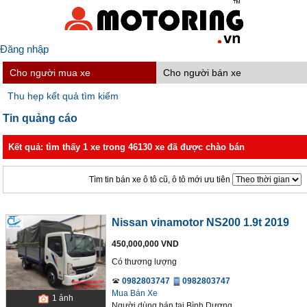
Đăng nhập
Cho người mua xe
Cho người bán xe
Thu hẹp kết quả tìm kiếm
Tin quảng cáo
Kết quả: tìm thấy 1 xe trong 46130 xe đã được chào bán
Tìm tin bán xe ô tô cũ, ô tô mới ưu tiên
Nissan vinamotor NS200 1.9t 2019
450,000,000 VND
Có thương lượng
0982803747
0982803747
Mua Bán Xe
1
ảnh
Người dùng bán
tại
Bình Dương